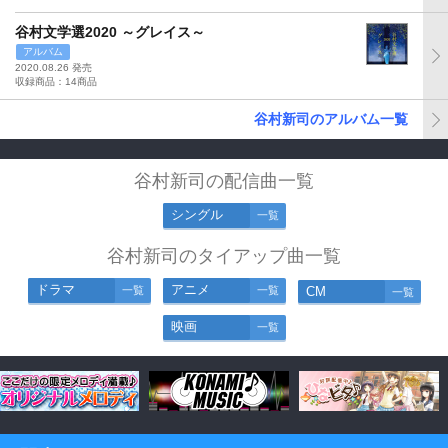
谷村文学選2020 ～グレイス～
アルバム
2020.08.26 発売
収録商品：14商品
谷村新司のアルバム一覧
谷村新司の配信曲一覧
シングル
一覧
谷村新司のタイアップ曲一覧
ドラマ
アニメ
一覧
一覧
CM
一覧
映画
一覧