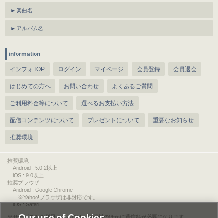
楽曲名
アルバム名
information
インフォTOP
ログイン
マイページ
会員登録
会員退会
はじめての方へ
お問い合わせ
よくあるご質問
ご利用料金等について
選べるお支払い方法
配信コンテンツについて
プレゼントについて
重要なお知らせ
推奨環境
推奨環境
Android : 5.0.2以上
iOS : 9.0以上
推奨ブラウザ
Android : Google Chrome
※Yahoo!ブラウザは非対応です。
iOS : Safari
Our use of Cookies
サービスをご利用されるには、情報料のほかに通信料が必要になります。