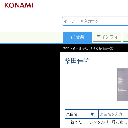
音楽
インフォ
TOP
> 桑田佳祐のおすすめ配信曲一覧
桑田佳祐
着うた
シングル
呼び出し