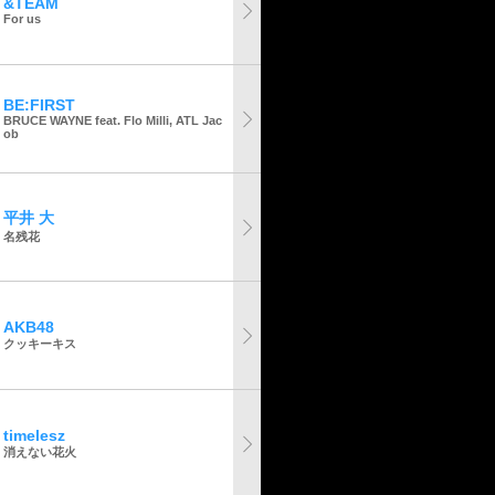
&TEAM
For us
BE:FIRST
BRUCE WAYNE feat. Flo Milli, ATL Jac
ob
平井 大
名残花
AKB48
クッキーキス
timelesz
消えない花火