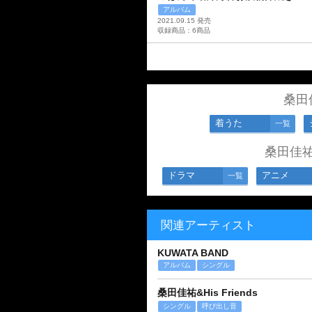
アルバム
2021.09.15 発売
収録商品：6商品
桑田
着うた
一覧
桑田佳
ドラマ
アニメ
一覧
関連アーティスト
KUWATA BAND
アルバム
シングル
桑田佳祐&His Friends
シングル
呼び出し音