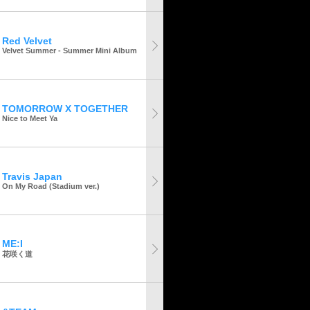
Red Velvet
Velvet Summer - Summer Mini Album
TOMORROW X TOGETHER
Nice to Meet Ya
Travis Japan
On My Road (Stadium ver.)
ME:I
花咲く道