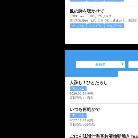
風の詩を聴かせて
KDDI「au LISMO」CMソング
東宝配給映画「Life 天国で君に逢えたら」主題歌
アルバム
シングル
オルゴール
新曲順
人誑し / ひとたらし
アルバム
2026.06.24 発売
収録商品：7商品
いつも何処かで
アルバム
2022.11.23 発売
収録商品：35商品
ごはん味噌汁海苔お漬物卵焼き feat