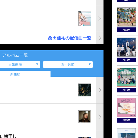
NEW
桑田佳祐の配信曲一覧
アルバム一覧
NEW
人気曲順
五十音順
新曲順
NEW
NEW
. 梅干し