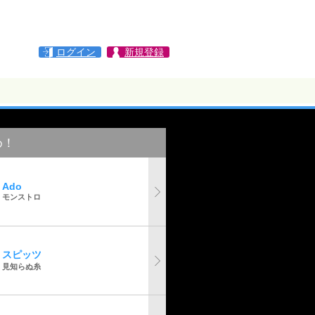
ログイン
新規登録
め！
Ado
モンストロ
スピッツ
見知らぬ糸