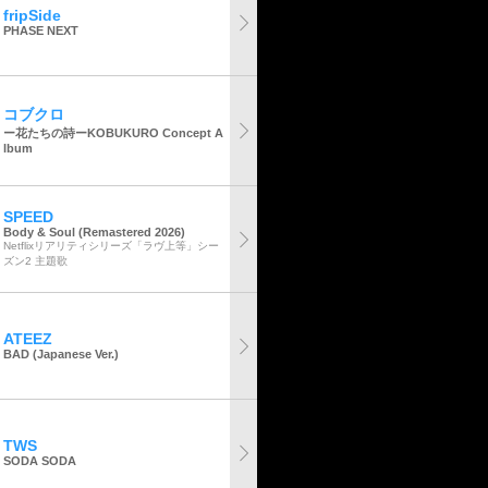
fripSide
PHASE NEXT
コブクロ
ー花たちの詩ーKOBUKURO Concept A
lbum
SPEED
Body & Soul (Remastered 2026)
Netflixリアリティシリーズ「ラヴ上等」シー
ズン2 主題歌
ATEEZ
BAD (Japanese Ver.)
TWS
SODA SODA