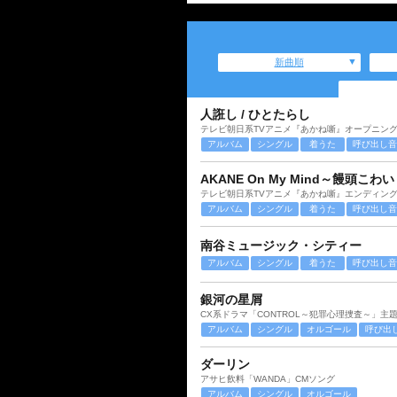
新曲順
人誑し / ひとたらし
テレビ朝日系TVアニメ『あかね噺』オープニン
アルバム
シングル
着うた
呼び出し音
AKANE On My Mind～饅頭こわい
テレビ朝日系TVアニメ『あかね噺』エンディン
アルバム
シングル
着うた
呼び出し音
南谷ミュージック・シティー
アルバム
シングル
着うた
呼び出し音
銀河の星屑
CX系ドラマ「CONTROL～犯罪心理捜査～」主
アルバム
シングル
オルゴール
呼び出
ダーリン
アサヒ飲料「WANDA」CMソング
アルバム
シングル
オルゴール