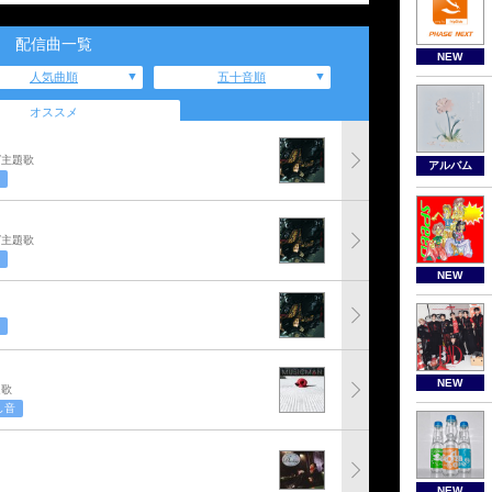
配信曲一覧
NEW
人気曲順
五十音順
オススメ
グ主題歌
アルバム
グ主題歌
NEW
NEW
題歌
し音
NEW