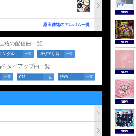
NEW
桑田佳祐のアルバム一覧
NEW
佳祐の配信曲一覧
シングル
呼び出し音
一覧
一覧
祐のタイアップ曲一覧
NEW
映画
一覧
CM
一覧
一覧
NEW
NEW