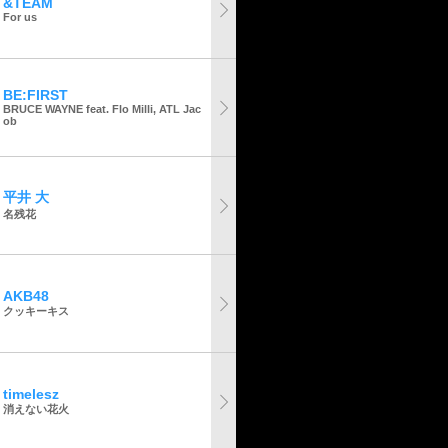
&TEAM
For us
BE:FIRST
BRUCE WAYNE feat. Flo Milli, ATL Jac
ob
平井 大
名残花
AKB48
クッキーキス
timelesz
消えない花火