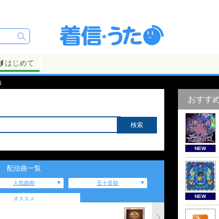
はじめて
覧
おすす
NEW
配信曲一覧
人気曲順
五十音順
NEW
オススメ