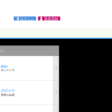
ログイン
新規登録
め！
Ado
モンストロ
スピッツ
見知らぬ糸