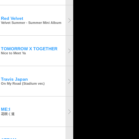
Red Velvet
Velvet Summer - Summer Mini Album
TOMORROW X TOGETHER
Nice to Meet Ya
Travis Japan
On My Road (Stadium ver.)
ME:I
花咲く道