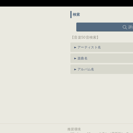
検索
詳
【音楽50音検索】
アーティスト名
楽曲名
アルバム名
推奨環境