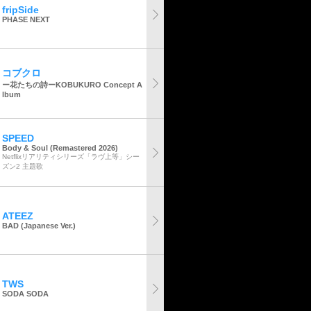
fripSide
PHASE NEXT
コブクロ
ー花たちの詩ーKOBUKURO Concept A
lbum
SPEED
Body & Soul (Remastered 2026)
Netflixリアリティシリーズ「ラヴ上等」シー
ズン2 主題歌
ATEEZ
BAD (Japanese Ver.)
TWS
SODA SODA