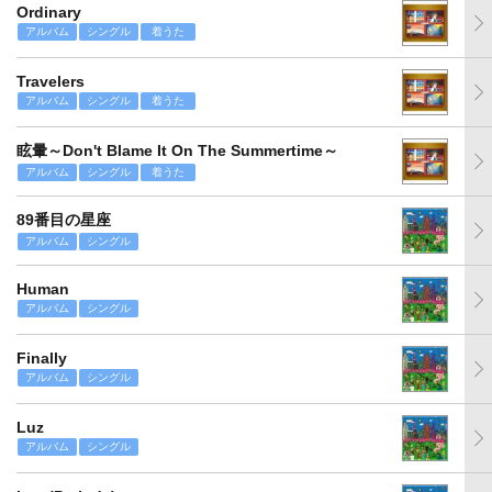
Ordinary
アルバム
シングル
着うた
Travelers
アルバム
シングル
着うた
眩暈～Don't Blame It On The Summertime～
アルバム
シングル
着うた
89番目の星座
アルバム
シングル
Human
アルバム
シングル
Finally
アルバム
シングル
Luz
アルバム
シングル