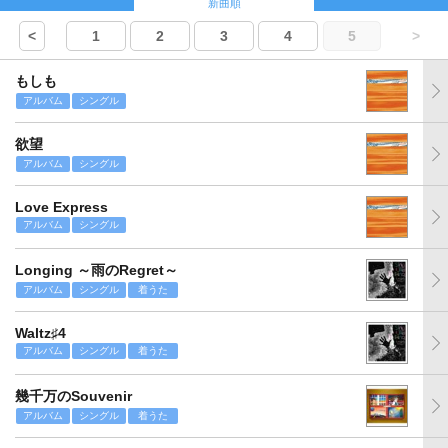
新曲順
<
1
2
3
4
5
>
もしも
アルバム
シングル
欲望
アルバム
シングル
Love Express
アルバム
シングル
Longing ～雨のRegret～
アルバム
シングル
着うた
Waltz♯4
アルバム
シングル
着うた
幾千万のSouvenir
アルバム
シングル
着うた