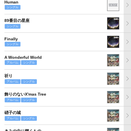
Human
シングル
89番目の星座
シングル
Finally
シングル
A Wonderful World
アルバム
シングル
祈り
アルバム
シングル
飾りのないX'mas Tree
アルバム
シングル
硝子の城
アルバム
シングル