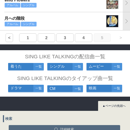
Wild Flowers
アルバム
シングル
月への階段
アルバム
シングル
<
1
2
3
4
5
>
SING LIKE TALKINGの配信曲一覧
着うた
シングル
ムービー
一覧
一覧
一覧
SING LIKE TALKINGのタイアップ曲一覧
ドラマ
映画
一覧
CM
一覧
一覧
▲ページの先頭へ
検索
詳細検索