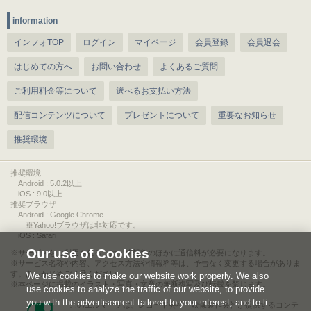
information
インフォTOP
ログイン
マイページ
会員登録
会員退会
はじめての方へ
お問い合わせ
よくあるご質問
ご利用料金等について
選べるお支払い方法
配信コンテンツについて
プレゼントについて
重要なお知らせ
推奨環境
推奨環境
Android : 5.0.2以上
iOS : 9.0以上
推奨ブラウザ
Android : Google Chrome
※Yahoo!ブラウザは非対応です。
iOS : Safari
Our use of Cookies
サービスをご利用されるには、情報料のほかに通信料が必要になります。
サービス名称や内容、アクセス方法や情報料等は、予告なく変更する場合がありま
す。あらかじめご了承ください。
We use cookies to make our website work properly. We also
本ページに掲載のイラスト・写真・文章の無断複写及び転載を禁じます。
use cookies to analyze the traffic of our website, to provide
you with the advertisement tailored to your interest, and to li
このエルマークは、レコード会社・映像製作会社が提供するコンテ