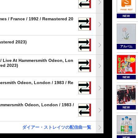
NEW
mes / France / 1992 / Remastered 20
astered 2023)
アルバム
o / Live At Hammersmith Odeon, Lon
red 2023)
NEW
ersmith Odeon, London / 1983 / Re
Hammersmith Odeon, London / 1983 /
NEW
ダイアー・ストレイツの配信曲一覧
NEW