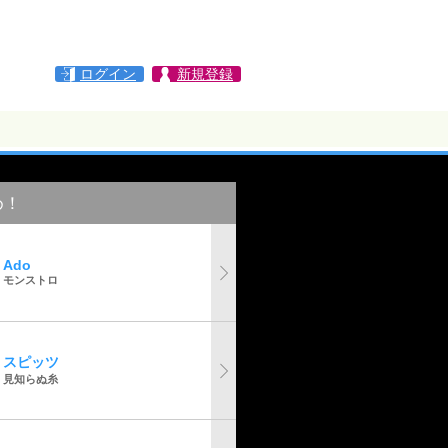
ログイン
新規登録
め！
Ado
モンストロ
スピッツ
見知らぬ糸