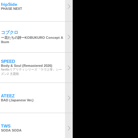
fripSide
PHASE NEXT
コブクロ
ー花たちの詩ーKOBUKURO Concept A
lbum
SPEED
Body & Soul (Remastered 2026)
Netflixリアリティシリーズ「ラヴ上等」シー
ズン2 主題歌
ATEEZ
BAD (Japanese Ver.)
TWS
SODA SODA