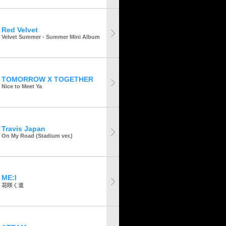
Red Velvet
Velvet Summer - Summer Mini Album
TOMORROW X TOGETHER
Nice to Meet Ya
Travis Japan
On My Road (Stadium ver.)
ME:I
花咲く道