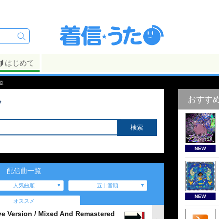
はじめて
覧
おすす
ツ
NEW
配信曲一覧
人気曲順
五十音順
NEW
オススメ
ve Version / Mixed And Remastered