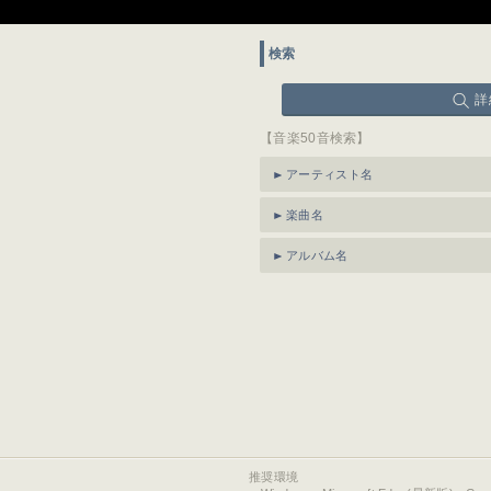
検索
詳
【音楽50音検索】
アーティスト名
楽曲名
アルバム名
推奨環境