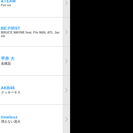
&TEAM
For us
BE:FIRST
BRUCE WAYNE feat. Flo Milli, ATL Jac
ob
平井 大
名残花
AKB48
クッキーキス
timelesz
消えない花火