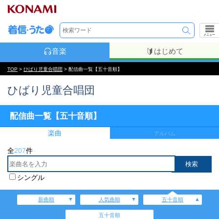
メニュー
音楽
はじめて
TOP
>
ひばり児童合唱団
> 配信曲一覧【五十音順】
ひばり児童合唱団
配信曲一覧【五十音順】
楽曲
アルバム
全
207
件
シングル
新曲順
人気曲順
五十音順
五十音順