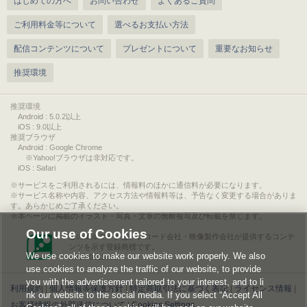
はじめての方へ
お問い合わせ
よくあるご質問
ご利用料金等について
選べるお支払い方法
配信コンテンツについて
プレゼントについて
重要なお知らせ
推奨環境
推奨環境
Android : 5.0.2以上
iOS : 9.0以上
推奨ブラウザ
Android : Google Chrome
※Yahoo!ブラウザは非対応です。
iOS : Safari
サービスをご利用されるには、情報料のほかに通信料が必要になります。
サービス名称や内容、アクセス方法や情報料等は、予告なく変更する場合がありま
す。あらかじめご了承ください。
本ページに掲載のイラスト・写真・文章の無断複写及び転載を禁じます。
Our use of Cookies
このエルマークは、レコード会社・映像製作会社が提供するコンテ
ンツを示す登録商標です。
We use cookies to make our website work properly. We also
RIAJ00013011
use cookies to analyze the traffic of our website, to provide
you with the advertisement tailored to your interest, and to li
利用規約
|
個人情報等保護方針
|
特定商取引法に基づく表記
|
ライセンス情報
|
nk our website to the social media. If you select “Accept All
お客様情報の外部送信について
|
Cookies Settings