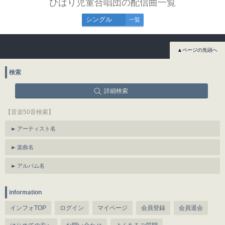
ひばり児童合唱団の配信曲一覧
シングル
一覧
▲ページの先頭へ
検索
詳細検索
【音楽50音検索】
アーティスト名
楽曲名
アルバム名
information
インフォTOP
ログイン
マイページ
会員登録
会員退会