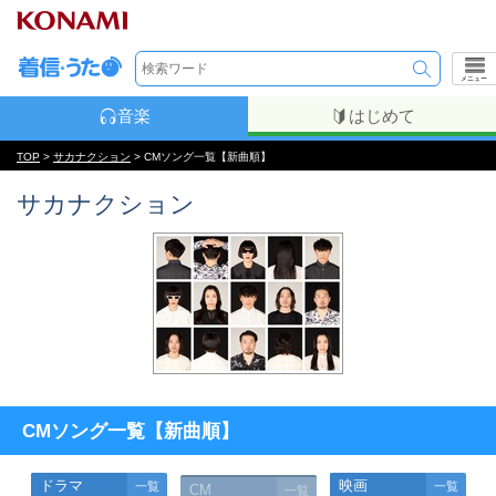
メニュー
音楽
はじめて
TOP
>
サカナクション
> CMソング一覧【新曲順】
サカナクション
CMソング一覧【新曲順】
ドラマ
映画
一覧
一覧
CM
一覧