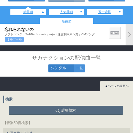
新曲順
人気曲順
五十音順
新曲順
忘れられないの
ソフトバンク「SoftBank music project 速度制限マン篇」CMソング
オルゴール
サカナクションの配信曲一覧
シングル
一覧
▲ページの先頭へ
検索
詳細検索
【音楽50音検索】
アーティスト名