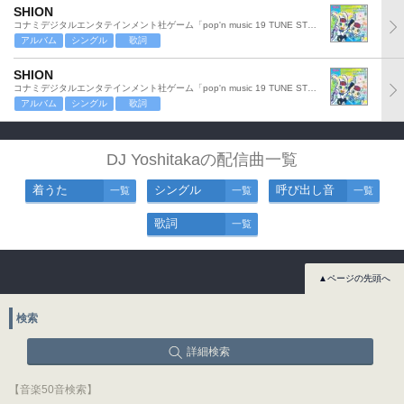
SHION
コナミデジタルエンタテインメント社ゲーム「pop'n music 19 TUNE STREET」より
アルバム
シングル
歌詞
SHION
コナミデジタルエンタテインメント社ゲーム「pop'n music 19 TUNE STREET」より
アルバム
シングル
歌詞
DJ Yoshitakaの配信曲一覧
着うた
シングル
呼び出し音
一覧
一覧
一覧
歌詞
一覧
▲ページの先頭へ
検索
詳細検索
【音楽50音検索】