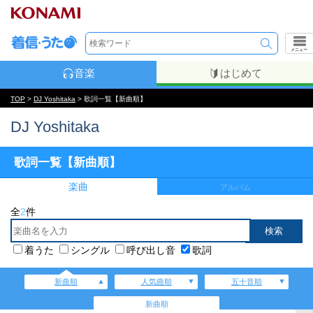
メニュー
音楽
はじめて
TOP
>
DJ Yoshitaka
> 歌詞一覧【新曲順】
DJ Yoshitaka
歌詞一覧【新曲順】
楽曲
アルバム
全
2
件
着うた
シングル
呼び出し音
歌詞
新曲順
人気曲順
五十音順
新曲順