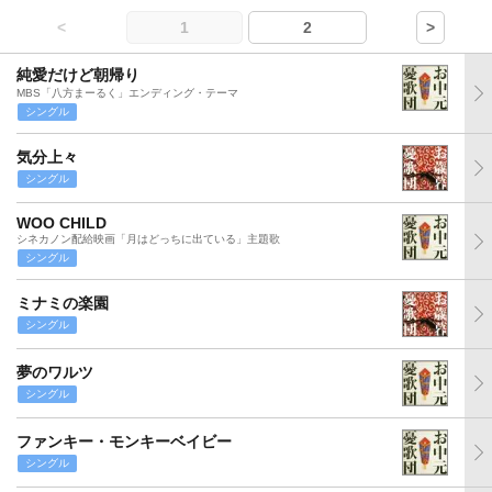
<
1
2
>
純愛だけど朝帰り
MBS「八方まーるく」エンディング・テーマ
シングル
気分上々
シングル
WOO CHILD
シネカノン配給映画「月はどっちに出ている」主題歌
シングル
ミナミの楽園
シングル
夢のワルツ
シングル
ファンキー・モンキーベイビー
シングル