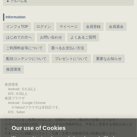
アルバム名
information
インフォTOP
ログイン
マイページ
会員登録
会員退会
はじめての方へ
お問い合わせ
よくあるご質問
ご利用料金等について
選べるお支払い方法
配信コンテンツについて
プレゼントについて
重要なお知らせ
推奨環境
推奨環境
Android : 5.0.2以上
iOS : 9.0以上
推奨ブラウザ
Android : Google Chrome
※Yahoo!ブラウザは非対応です。
iOS : Safari
サービスをご利用されるには、情報料のほかに通信料が必要になります。
サービス名称や内容、アクセス方法や情報料等は、予告なく変更する場合がありま
Our use of Cookies
す。あらかじめご了承ください。
本ページに掲載のイラスト・写真・文章の無断複写及び転載を禁じます。