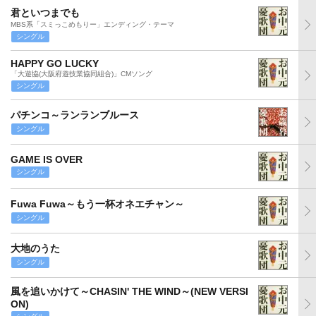
君といつまでも
MBS系「スミっこめもりー」エンディング・テーマ
シングル
HAPPY GO LUCKY
「大遊協(大阪府遊技業協同組合)」CMソング
シングル
パチンコ～ランランブルース
シングル
GAME IS OVER
シングル
Fuwa Fuwa～もう一杯オネエチャン～
シングル
大地のうた
シングル
風を追いかけて～CHASIN' THE WIND～(NEW VERSI
ON)