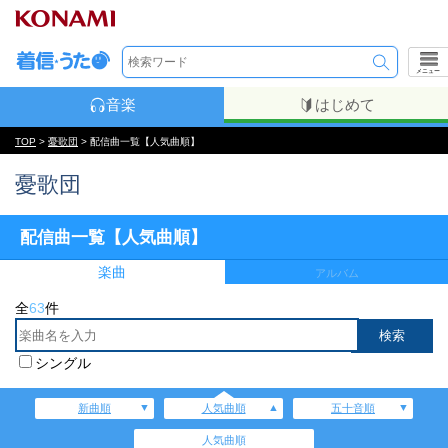
メニュー
音楽
はじめて
TOP
>
憂歌団
> 配信曲一覧【人気曲順】
憂歌団
配信曲一覧【人気曲順】
楽曲
アルバム
全
63
件
シングル
新曲順
人気曲順
五十音順
人気曲順