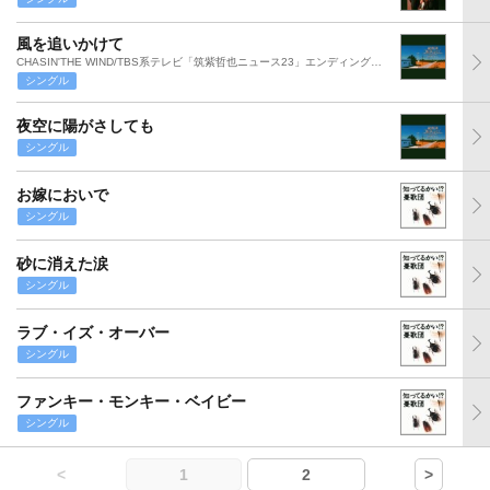
風を追いかけて
CHASIN'THE WIND/TBS系テレビ「筑紫哲也ニュース23」エンディング・テーマ
シングル
夜空に陽がさしても
シングル
お嫁においで
シングル
砂に消えた涙
シングル
ラブ・イズ・オーバー
シングル
ファンキー・モンキー・ベイビー
シングル
<
1
2
>