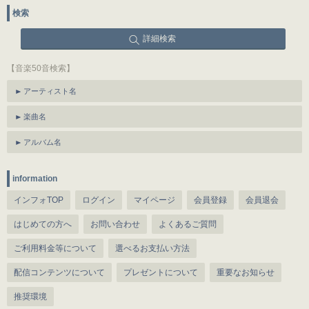
検索
詳細検索
【音楽50音検索】
アーティスト名
楽曲名
アルバム名
information
インフォTOP
ログイン
マイページ
会員登録
会員退会
はじめての方へ
お問い合わせ
よくあるご質問
ご利用料金等について
選べるお支払い方法
配信コンテンツについて
プレゼントについて
重要なお知らせ
推奨環境