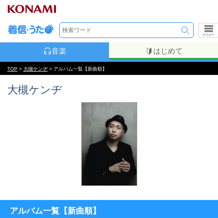
メニュー
音楽
はじめて
TOP
>
大槻ケンヂ
> アルバム一覧【新曲順】
大槻ケンヂ
アルバム一覧【新曲順】