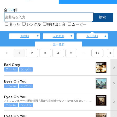
全
660
件
着うた
シングル
呼び出し音
ムービー
新曲順
人気曲順
五十音順
五十音順
<
1
2
3
4
5
...
17
>
Earl Grey
アルバム
シングル
Eyes On You
アルバム
シングル
Eyes On You
アトリエレオパード配給映画「君から目が離せない ～Eyes On You～」主題歌
アルバム
シングル
Eyes On You