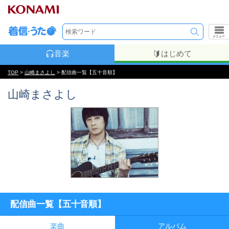
メニュー
音楽
はじめて
TOP
>
山崎まさよし
> 配信曲一覧【五十音順】
山崎まさよし
配信曲一覧【五十音順】
楽曲
アルバム