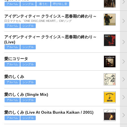
アルバム
シングル
着うた
呼び出し音
アイデンティティー クライシス～思春期の終わり～
日立マクセル「ONE DISC,ONE HEART.」CMソング
アルバム
シングル
アイデンティティー クライシス～思春期の終わり～
(Live)
アルバム
シングル
愛にコリータ
アルバム
シングル
愛のしくみ
アルバム
シングル
愛のしくみ (Single Mix)
アルバム
シングル
愛のしくみ (Live At Ooita Bunka Kaikan / 2001)
アルバム
シングル