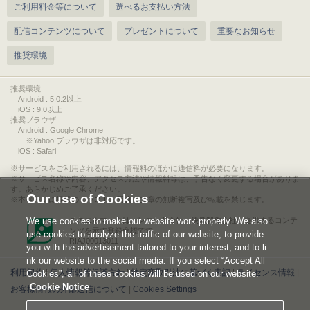
ご利用料金等について
選べるお支払い方法
配信コンテンツについて
プレゼントについて
重要なお知らせ
推奨環境
推奨環境
Android : 5.0.2以上
iOS : 9.0以上
推奨ブラウザ
Android : Google Chrome
※Yahoo!ブラウザは非対応です。
iOS : Safari
サービスをご利用されるには、情報料のほかに通信料が必要になります。
サービス名称や内容、アクセス方法や情報料等は、予告なく変更する場合がありま
す。あらかじめご了承ください。
Our use of Cookies
本ページに掲載のイラスト・写真・文章の無断複写及び転載を禁じます。
We use cookies to make our website work properly. We also
このエルマークは、レコード会社・映像製作会社が提供するコンテ
ンツを示す登録商標です。
use cookies to analyze the traffic of our website, to provide
RIAJ00013011
you with the advertisement tailored to your interest, and to li
nk our website to the social media. If you select “Accept All
利用規約
|
個人情報等保護方針
|
特定商取引法に基づく表記
|
ライセンス情報
|
Cookies”, all of these cookies will be used on our website.
Cookie Notice
お客様情報の外部送信について
|
Cookies Settings