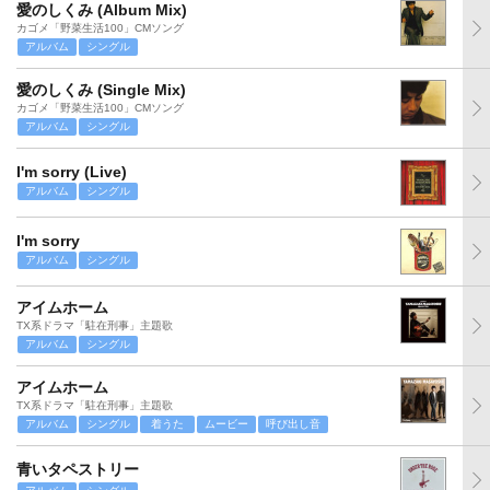
愛のしくみ (Album Mix)
カゴメ「野菜生活100」CMソング
アルバム
シングル
愛のしくみ (Single Mix)
カゴメ「野菜生活100」CMソング
アルバム
シングル
I'm sorry (Live)
アルバム
シングル
I'm sorry
アルバム
シングル
アイムホーム
TX系ドラマ「駐在刑事」主題歌
アルバム
シングル
アイムホーム
TX系ドラマ「駐在刑事」主題歌
アルバム
シングル
着うた
ムービー
呼び出し音
青いタペストリー