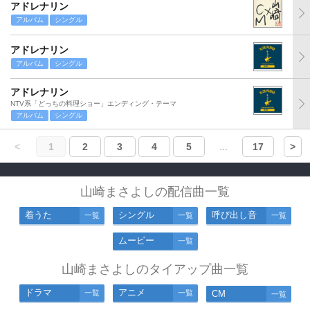
アドレナリン
アルバム
シングル
アドレナリン
アルバム
シングル
アドレナリン
NTV系「どっちの料理ショー」エンディング・テーマ
アルバム
シングル
<
1
2
3
4
5
...
17
>
山崎まさよしの配信曲一覧
着うた
シングル
呼び出し音
一覧
一覧
一覧
ムービー
一覧
山崎まさよしのタイアップ曲一覧
ドラマ
アニメ
一覧
一覧
CM
一覧