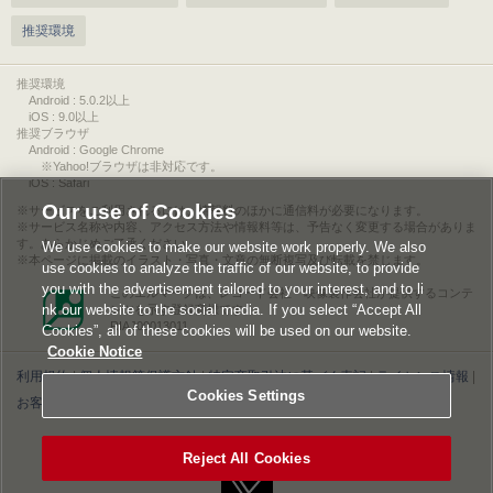
推奨環境
推奨環境
Android : 5.0.2以上
iOS : 9.0以上
推奨ブラウザ
Android : Google Chrome
※Yahoo!ブラウザは非対応です。
iOS : Safari
Our use of Cookies
サービスをご利用されるには、情報料のほかに通信料が必要になります。
サービス名称や内容、アクセス方法や情報料等は、予告なく変更する場合がありま
す。あらかじめご了承ください。
We use cookies to make our website work properly. We also
本ページに掲載のイラスト・写真・文章の無断複写及び転載を禁じます。
use cookies to analyze the traffic of our website, to provide
you with the advertisement tailored to your interest, and to li
このエルマークは、レコード会社・映像製作会社が提供するコンテ
nk our website to the social media. If you select “Accept All
ンツを示す登録商標です。
RIAJ00013011
Cookies”, all of these cookies will be used on our website.
Cookie Notice
利用規約
|
個人情報等保護方針
|
特定商取引法に基づく表記
|
ライセンス情報
|
Cookies Settings
お客様情報の外部送信について
|
Cookies Settings
©2026 Konami Digital Entertainment
Reject All Cookies