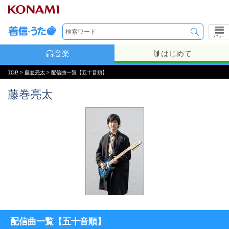
メニュー
音楽
はじめて
TOP
>
藤巻亮太
> 配信曲一覧【五十音順】
藤巻亮太
配信曲一覧【五十音順】