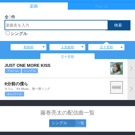
楽曲
アルバム
全
2
件
シングル
新曲順
人気曲順
五十音順
五十音順
JUST ONE MORE KISS
アルバム
シングル
8分前の僕ら
ネスレ「Kit Music」第一弾ソング
オルゴール
藤巻亮太の配信曲一覧
シングル
一覧