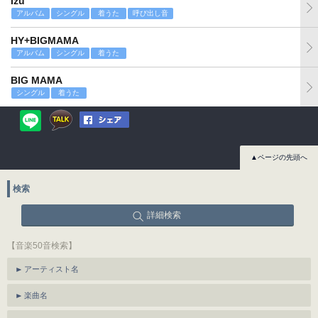
Izu
アルバム
シングル
着うた
呼び出し音
HY+BIGMAMA
アルバム
シングル
着うた
BIG MAMA
シングル
着うた
▲ページの先頭へ
検索
詳細検索
【音楽50音検索】
アーティスト名
楽曲名