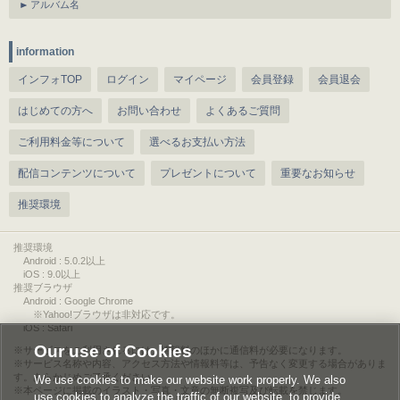
アルバム名
information
インフォTOP
ログイン
マイページ
会員登録
会員退会
はじめての方へ
お問い合わせ
よくあるご質問
ご利用料金等について
選べるお支払い方法
配信コンテンツについて
プレゼントについて
重要なお知らせ
推奨環境
推奨環境
Android : 5.0.2以上
iOS : 9.0以上
推奨ブラウザ
Android : Google Chrome
※Yahoo!ブラウザは非対応です。
iOS : Safari
Our use of Cookies
サービスをご利用されるには、情報料のほかに通信料が必要になります。
サービス名称や内容、アクセス方法や情報料等は、予告なく変更する場合がありま
す。あらかじめご了承ください。
We use cookies to make our website work properly. We also
本ページに掲載のイラスト・写真・文章の無断複写及び転載を禁じます。
use cookies to analyze the traffic of our website, to provide