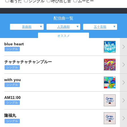
着うた
シングル
呼び出し音
ムービー
配信曲一覧
新曲順
人気曲順
五十音順
オススメ
blue heart
シングル
チャチャチャチャンプルー
シングル
with you
シングル
AM11:00
シングル
隆福丸
シングル