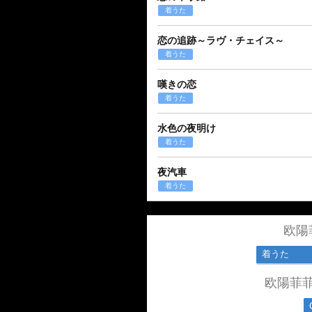
着うた
恋の追跡～ラヴ・チェイス～
着うた
嘆きの恋
着うた
水色の夜明け
着うた
夜汽車
着うた
欧陽
着うた
欧陽菲