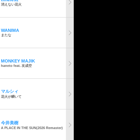
消えない花火
WANIMA
またな
MONKEY MAJIK
haneto feat. 友成空
マルシィ
花火が瞬いて
今井美樹
A PLACE IN THE SUN(2026 Remaster)