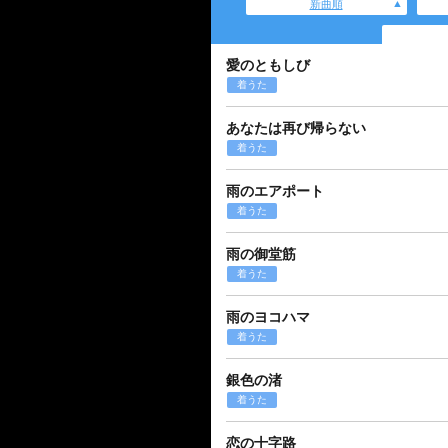
新曲順
愛のともしび
着うた
あなたは再び帰らない
着うた
雨のエアポート
着うた
雨の御堂筋
着うた
雨のヨコハマ
着うた
銀色の渚
着うた
恋の十字路