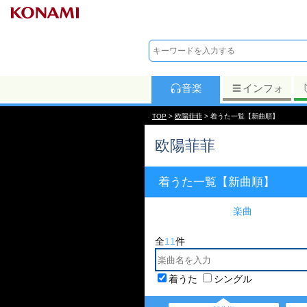
音楽
インフォ
TOP
>
欧陽菲菲
> 着うた一覧【新曲順】
欧陽菲菲
着うた一覧【新曲順】
楽曲
全
11
件
着うた
シングル