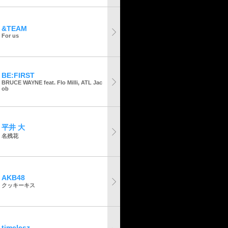
&TEAM
For us
BE:FIRST
BRUCE WAYNE feat. Flo Milli, ATL Jac
ob
平井 大
名残花
AKB48
クッキーキス
timelesz