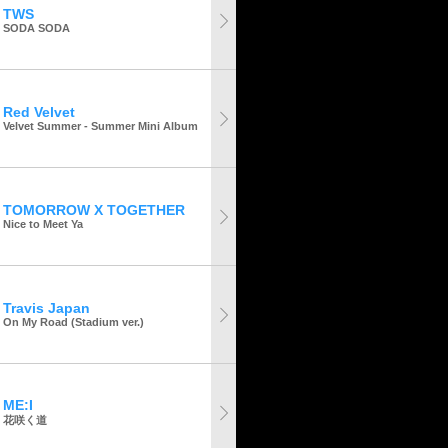
TWS
SODA SODA
Red Velvet
Velvet Summer - Summer Mini Album
TOMORROW X TOGETHER
Nice to Meet Ya
Travis Japan
On My Road (Stadium ver.)
ME:I
花咲く道