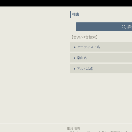
検索
詳
【音楽50音検索】
アーティスト名
楽曲名
アルバム名
推奨環境