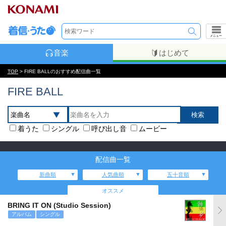
メニュー
音楽
はじめて
TOP
> FIRE BALLのおすすめ配信曲一覧
FIRE BALL
着うた
シングル
呼び出し音
ムービー
配信曲一覧
新曲順
人気曲順
五十音順
オススメ
BRING IT ON (Studio Session)
アルバム
シングル