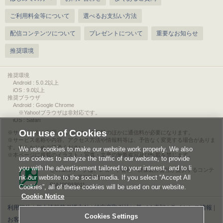
ご利用料金等について
選べるお支払い方法
配信コンテンツについて
プレゼントについて
重要なお知らせ
推奨環境
推奨環境
Android : 5.0.2以上
iOS : 9.0以上
推奨ブラウザ
Android : Google Chrome
※Yahoo!ブラウザは非対応です。
iOS : Safari
Our use of Cookies
サービスをご利用されるには、情報料のほかに通信料が必要になります。
サービス名称や内容、アクセス方法や情報料等は、予告なく変更する場合がありま
す。あらかじめご了承ください。
We use cookies to make our website work properly. We also
本ページに掲載のイラスト・写真・文章の無断複写及び転載を禁じます。
use cookies to analyze the traffic of our website, to provide
you with the advertisement tailored to your interest, and to li
このエルマークは、レコード会社・映像製作会社が提供するコンテ
nk our website to the social media. If you select “Accept All
ンツを示す登録商標です。
RIAJ00013011
Cookies”, all of these cookies will be used on our website.
Cookie Notice
利用規約
|
個人情報等保護方針
|
特定商取引法に基づく表記
|
ライセンス情報
|
Cookies Settings
お客様情報の外部送信について
|
Cookies Settings