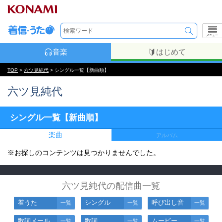
メニュー
音楽
はじめて
TOP
>
六ツ見純代
> シングル一覧【新曲順】
六ツ見純代
シングル一覧【新曲順】
楽曲
アルバム
※お探しのコンテンツは見つかりませんでした。
六ツ見純代の配信曲一覧
着うた
シングル
呼び出し音
一覧
一覧
一覧
歌詞メール
歌詞
ムービー
一覧
一覧
一覧