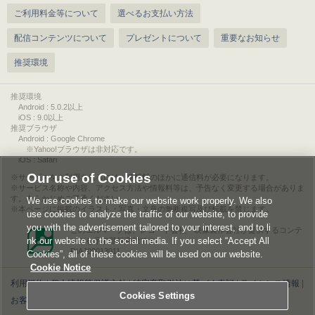
ご利用料金等について
選べるお支払い方法
配信コンテンツについて
プレゼントについて
重要なお知らせ
推奨環境
推奨環境
Android : 5.0.2以上
iOS : 9.0以上
推奨ブラウザ
Android : Google Chrome
※Yahoo!ブラウザは非対応です。
iOS : Safari
Our use of Cookies
サービスをご利用されるには、情報料のほかに通信料が必要になります。
サービス名称や内容、アクセス方法や情報料等は、予告なく変更する場合がありま
す。あらかじめご了承ください。
We use cookies to make our website work properly. We also
本ページに掲載のイラスト・写真・文章の無断複写及び転載を禁じます。
use cookies to analyze the traffic of our website, to provide
you with the advertisement tailored to your interest, and to li
このエルマークは、レコード会社・映像製作会社が提供するコンテ
nk our website to the social media. If you select “Accept All
ンツを示す登録商標です。
RIAJ00013011
Cookies”, all of these cookies will be used on our website.
Cookie Notice
利用規約
|
個人情報等保護方針
|
特定商取引法に基づく表記
|
ライセンス情報
|
Cookies Settings
お客様情報の外部送信について
|
Cookies Settings