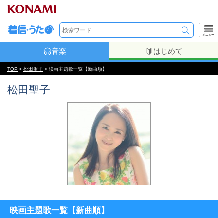
メニュー
音楽
はじめて
TOP
>
松田聖子
> 映画主題歌一覧【新曲順】
松田聖子
映画主題歌一覧【新曲順】