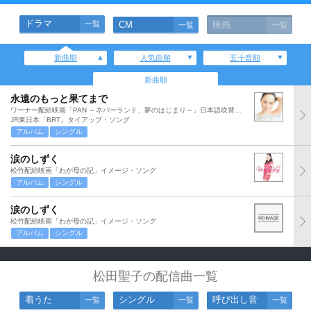
ドラマ
一覧
CM
映画
一覧
一覧
新曲順
人気曲順
五十音順
新曲順
永遠のもっと果てまで
ワーナー配給映画「PAN ～ネバーランド、夢のはじまり～」日本語吹替版主題歌
JR東日本「BRT」タイアップ・ソング
アルバム
シングル
涙のしずく
松竹配給映画「わが母の記」イメージ・ソング
アルバム
シングル
涙のしずく
松竹配給映画「わが母の記」イメージ・ソング
アルバム
シングル
松田聖子の配信曲一覧
着うた
シングル
呼び出し音
一覧
一覧
一覧