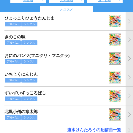
新曲順
人気曲順
五十音順
オススメ
ひょっこりひょうたんじま
アルバム
シングル
きのこの唄
アルバム
シングル
おにのパンツ(フニクリ・フニクラ)
アルバム
シングル
いちじくにんじん
アルバム
シングル
ずいずいずっころばし
アルバム
シングル
北風小僧の寒太郎
アルバム
シングル
速水けんたろうの配信曲一覧