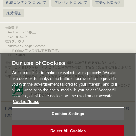
配信コンテンツについて
プレゼントについて
重要なお知らせ
推奨環境
推奨環境
Android : 5.0.2以上
iOS : 9.0以上
推奨ブラウザ
Android : Google Chrome
※Yahoo!ブラウザは非対応です。
iOS : Safari
Our use of Cookies
サービスをご利用されるには、情報料のほかに通信料が必要になります。
サービス名称や内容、アクセス方法や情報料等は、予告なく変更する場合がありま
す。あらかじめご了承ください。
We use cookies to make our website work properly. We also
本ページに掲載のイラスト・写真・文章の無断複写及び転載を禁じます。
use cookies to analyze the traffic of our website, to provide
you with the advertisement tailored to your interest, and to li
このエルマークは、レコード会社・映像製作会社が提供するコンテ
nk our website to the social media. If you select “Accept All
ンツを示す登録商標です。
RIAJ00013011
Cookies”, all of these cookies will be used on our website.
Cookie Notice
利用規約
|
個人情報等保護方針
|
特定商取引法に基づく表記
|
ライセンス情報
|
Cookies Settings
お客様情報の外部送信について
|
Cookies Settings
©2026 Konami Digital Entertainment
Reject All Cookies