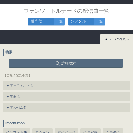
フランツ・トルナードの配信曲一覧
着うた
シングル
一覧
一覧
▲ページの先頭へ
検索
詳細検索
【音楽50音検索】
アーティスト名
楽曲名
アルバム名
information
インフォTOP
ログイン
マイページ
会員登録
会員退会