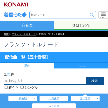
メニュー
音楽
はじめて
TOP
>
フランツ・トルナード
> 配信曲一覧【五十音順】
フランツ・トルナード
配信曲一覧【五十音順】
楽曲
アルバム
全
21
件
着うた
シングル
新曲順
人気曲順
五十音順
五十音順