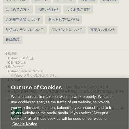
はじめての方へ
お問い合わせ
よくあるご質問
ご利用料金等について
選べるお支払い方法
配信コンテンツについて
プレゼントについて
重要なお知らせ
推奨環境
推奨環境
Android : 5.0.2以上
iOS : 9.0以上
推奨ブラウザ
Android : Google Chrome
※Yahoo!ブラウザは非対応です。
iOS : Safari
Our use of Cookies
サービスをご利用されるには、情報料のほかに通信料が必要になります。
サービス名称や内容、アクセス方法や情報料等は、予告なく変更する場合がありま
す。あらかじめご了承ください。
We use cookies to make our website work properly. We also
本ページに掲載のイラスト・写真・文章の無断複写及び転載を禁じます。
use cookies to analyze the traffic of our website, to provide
you with the advertisement tailored to your interest, and to li
このエルマークは、レコード会社・映像製作会社が提供するコンテ
nk our website to the social media. If you select “Accept All
ンツを示す登録商標です。
RIAJ00013011
Cookies”, all of these cookies will be used on our website.
Cookie Notice