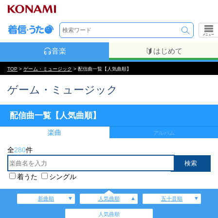
メニュー
音楽
はじめて
TOP
>
ゲーム・ミュージック
> 配信曲一覧【人気曲順】
ゲーム・ミュージック
配信曲一覧【人気曲順】
楽曲
アルバム
全
280
件
着うた
シングル
新曲順
人気曲順
五十音順
人気曲順