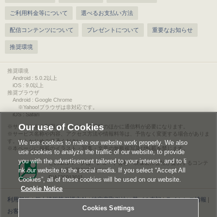
ご利用料金等について
選べるお支払い方法
配信コンテンツについて
プレゼントについて
重要なお知らせ
推奨環境
推奨環境
Android : 5.0.2以上
iOS : 9.0以上
推奨ブラウザ
Android : Google Chrome
※Yahoo!ブラウザは非対応です。
iOS : Safari
Our use of Cookies
サービスをご利用されるには、情報料のほかに通信料が必要になります。
サービス名称や内容、アクセス方法や情報料等は、予告なく変更する場合がありま
す。あらかじめご了承ください。
We use cookies to make our website work properly. We also
本ページに掲載のイラスト・写真・文章の無断複写及び転載を禁じます。
use cookies to analyze the traffic of our website, to provide
you with the advertisement tailored to your interest, and to li
このエルマークは、レコード会社・映像製作会社が提供するコンテ
nk our website to the social media. If you select “Accept All
ンツを示す登録商標です。
RIAJ00013011
Cookies”, all of these cookies will be used on our website.
Cookie Notice
利用規約
|
個人情報等保護方針
|
特定商取引法に基づく表記
|
ライセンス情報
|
Cookies Settings
お客様情報の外部送信について
|
Cookies Settings