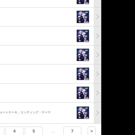
ショートケーキ」エンディング・テーマ
4
5
...
7
>