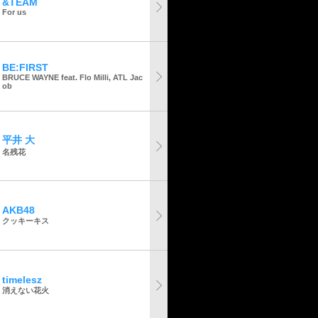
&TEAM
For us
BE:FIRST
BRUCE WAYNE feat. Flo Milli, ATL Jac
ob
平井 大
名残花
AKB48
クッキーキス
timelesz
消えない花火