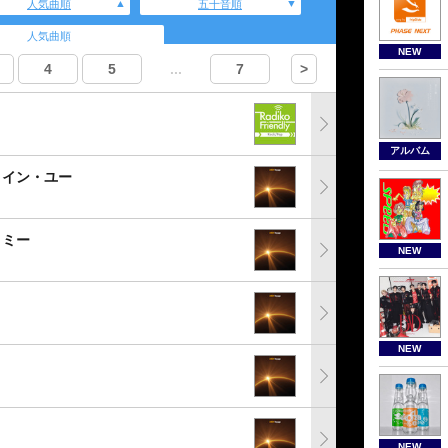
人気曲順
五十音順
人気曲順
NEW
4
5
...
7
>
アルバム
・イン・ユー
・ミー
NEW
NEW
NEW