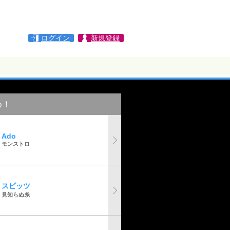
ログイン
新規登録
め！
Ado
モンストロ
スピッツ
見知らぬ糸