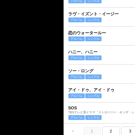
アルバム
シングル
ラヴ・イズント・イージー
アルバム
シングル
恋のウォータールー
アルバム
シングル
ハニー、ハニー
アルバム
シングル
ソー・ロング
アルバム
シングル
アイ・ドゥ、アイ・ドゥ
アルバム
シングル
SOS
TBSテレビ系ドラマ「ストロベリー・オンザ・
アルバム
シングル
<
1
2
3