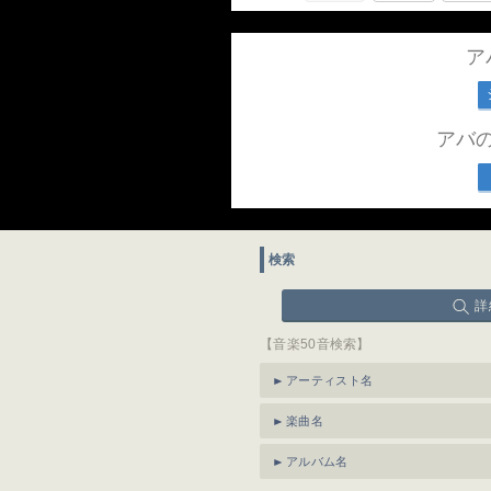
ア
アバ
検索
詳
【音楽50音検索】
アーティスト名
楽曲名
アルバム名