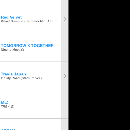
Red Velvet
Velvet Summer - Summer Mini Album
TOMORROW X TOGETHER
Nice to Meet Ya
Travis Japan
On My Road (Stadium ver.)
ME:I
花咲く道