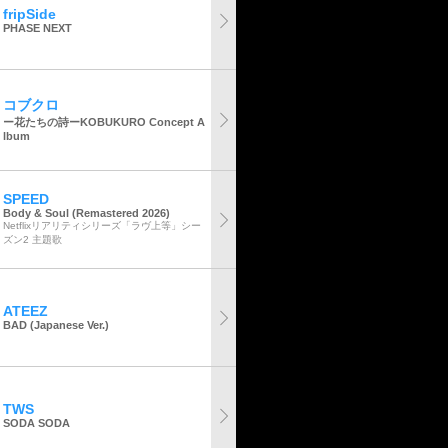
fripSide
PHASE NEXT
コブクロ
ー花たちの詩ーKOBUKURO Concept A
lbum
SPEED
Body & Soul (Remastered 2026)
Netflixリアリティシリーズ「ラヴ上等」シー
ズン2 主題歌
ATEEZ
BAD (Japanese Ver.)
TWS
SODA SODA