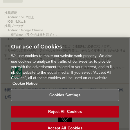
推奨環境
Android : 5.0.2以上
iOS : 9.0以上
推奨ブラウザ
Android : Google Chrome
※Yahoo!ブラウザは非対応です。
iOS : Safari
Our use of Cookies
サービスをご利用されるには、情報料のほかに通信料が必要になります。
サービス名称や内容、アクセス方法や情報料等は、予告なく変更する場合がありま
す。あらかじめご了承ください。
We use cookies to make our website work properly. We also
本ページに掲載のイラスト・写真・文章の無断複写及び転載を禁じます。
use cookies to analyze the traffic of our website, to provide
you with the advertisement tailored to your interest, and to li
このエルマークは、レコード会社・映像製作会社が提供するコンテ
nk our website to the social media. If you select “Accept All
ンツを示す登録商標です。
RIAJ00013011
Cookies”, all of these cookies will be used on our website.
Cookie Notice
利用規約
|
個人情報等保護方針
|
特定商取引法に基づく表記
|
ライセンス情報
|
Cookies Settings
お客様情報の外部送信について
|
Cookies Settings
©2026 Konami Digital Entertainment
Reject All Cookies
Accept All Cookies