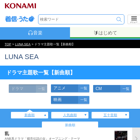
メニュー
音楽
はじめて
TOP
>
LUNA SEA
> ドラマ主題歌一覧【新曲順】
LUNA SEA
ドラマ主題歌一覧【新曲順】
アニメ
ドラマ
一覧
CM
一覧
一覧
映画
一覧
新曲順
人気曲順
五十音順
新曲順
乱
ANB系ドラマ「都市伝説の女」オープニング・テーマ