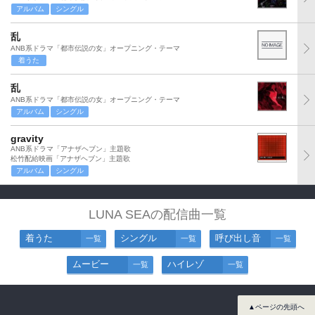
アルバム
シングル
乱
ANB系ドラマ「都市伝説の女」オープニング・テーマ
着うた
乱
ANB系ドラマ「都市伝説の女」オープニング・テーマ
アルバム
シングル
gravity
ANB系ドラマ「アナザヘブン」主題歌
松竹配給映画「アナザヘブン」主題歌
アルバム
シングル
LUNA SEAの配信曲一覧
着うた
シングル
呼び出し音
一覧
一覧
一覧
ムービー
ハイレゾ
一覧
一覧
▲ページの先頭へ