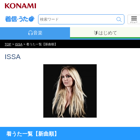
メニュー
音楽
はじめて
TOP
>
ISSA
> 着うた一覧【新曲順】
ISSA
着うた一覧【新曲順】