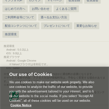
インフォTOP
ログイン
マイページ
会員登録
会員退会
はじめての方へ
お問い合わせ
よくあるご質問
ご利用料金等について
選べるお支払い方法
配信コンテンツについて
プレゼントについて
重要なお知らせ
推奨環境
推奨環境
Android : 5.0.2以上
iOS : 9.0以上
推奨ブラウザ
Android : Google Chrome
※Yahoo!ブラウザは非対応です。
iOS : Safari
Our use of Cookies
サービスをご利用されるには、情報料のほかに通信料が必要になります。
サービス名称や内容、アクセス方法や情報料等は、予告なく変更する場合がありま
す。あらかじめご了承ください。
We use cookies to make our website work properly. We also
本ページに掲載のイラスト・写真・文章の無断複写及び転載を禁じます。
use cookies to analyze the traffic of our website, to provide
you with the advertisement tailored to your interest, and to li
このエルマークは、レコード会社・映像製作会社が提供するコンテ
nk our website to the social media. If you select “Accept All
ンツを示す登録商標です。
RIAJ00013011
Cookies”, all of these cookies will be used on our website.
Cookie Notice