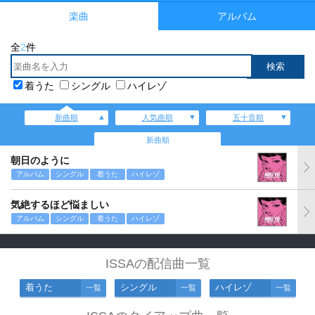
楽曲
アルバム
全
2
件
着うた
シングル
ハイレゾ
新曲順
人気曲順
五十音順
新曲順
朝日のように
アルバム
シングル
着うた
ハイレゾ
気絶するほど悩ましい
アルバム
シングル
着うた
ハイレゾ
ISSAの配信曲一覧
着うた
シングル
ハイレゾ
一覧
一覧
一覧