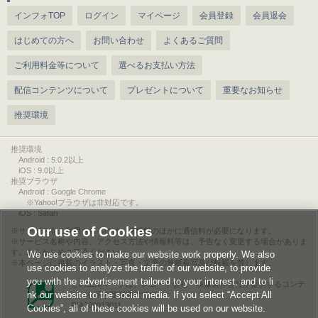
インフォTOP
ログイン
マイページ
会員登録
会員退会
はじめての方へ
お問い合わせ
よくあるご質問
ご利用料金等について
選べるお支払い方法
配信コンテンツについて
プレゼントについて
重要なお知らせ
推奨環境
推奨環境
Android : 5.0.2以上
iOS : 9.0以上
推奨ブラウザ
Android : Google Chrome
※Yahoo!ブラウザは非対応です。
iOS : Safari
Our use of Cookies
サービスをご利用されるには、情報料のほかに通信料が必要になります。
サービス名称や内容、アクセス方法や情報料等は、予告なく変更する場合がありま
す。あらかじめご了承ください。
We use cookies to make our website work properly. We also
本ページに掲載のイラスト・写真・文章の無断複写及び転載を禁じます。
use cookies to analyze the traffic of our website, to provide
you with the advertisement tailored to your interest, and to li
このエルマークは、レコード会社・映像製作会社が提供するコンテ
nk our website to the social media. If you select “Accept All
ンツを示す登録商標です。
RIAJ00013011
Cookies”, all of these cookies will be used on our website.