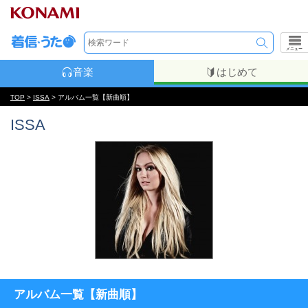
メニュー
音楽
はじめて
TOP
>
ISSA
> アルバム一覧【新曲順】
ISSA
アルバム一覧【新曲順】