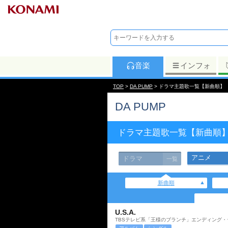
音楽
インフォ
TOP
>
DA PUMP
> ドラマ主題歌一覧【新曲順】
DA PUMP
ドラマ主題歌一覧【新曲順
アニメ
ドラマ
一覧
新曲順
U.S.A.
TBSテレビ系「王様のブランチ」エンディング・