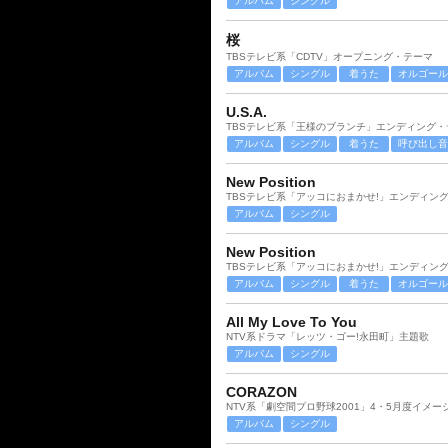
アルバム
シングル
桜
TBSテレビ系「CDTV」オープニング・テーマ
アルバム
シングル
着うた
オルゴール
U.S.A.
TBSテレビ系「王様のブランチ」エンディング・
アルバム
シングル
着うた
呼び出し音
New Position
TBSテレビ系「アッコにおまかせ!」エンディン
アルバム
シングル
New Position
TBSテレビ系「アッコにおまかせ!」エンディン
アルバム
シングル
着うた
オルゴール
All My Love To You
NTV系ドラマ「レッツ・ゴー!永田町」主題歌
アルバム
シングル
CORAZON
NTV系「劇空間プロ野球2001」4・5月度イメー
アルバム
シングル