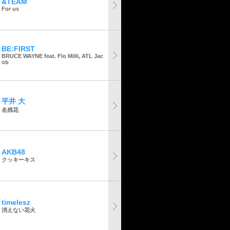
&TEAM
For us
BE:FIRST
BRUCE WAYNE feat. Flo Milli, ATL Jac
ob
平井 大
名残花
AKB48
クッキーキス
timelesz
消えない花火