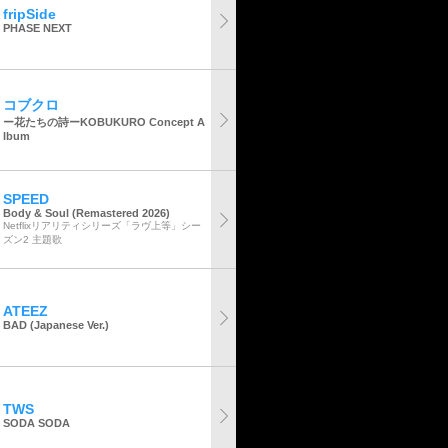
fripSide
PHASE NEXT
コブクロ
ー花たちの詩ーKOBUKURO Concept A
lbum
SPEED
Body & Soul (Remastered 2026)
Netflixリアリティシリーズ「ラヴ上等」シー
ズン2 主題歌
ATEEZ
BAD (Japanese Ver.)
TWS
SODA SODA