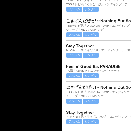
TX系「Gパラダイス」エンディング・テーマ
TBSテレビ系「くれない奴」エンディング・テー
アルバム
シングル
ごきげんだぜっ!～Nothing But So
TBSテレビ系「DA DA DA PUMP」エンディン
シャープ「MD-J」CMソング
アルバム
シングル
Stay Together
NTV系ドラマ「冷たい月」エンディング・テーマ
アルバム
シングル
Feelin' Good-It's PARADISE-
TX系「ASAYAN」エンディング・テーマ
アルバム
シングル
ごきげんだぜっ!～Nothing But So
TBSテレビ系「DA DA DA PUMP」エンディン
シャープ「MD-J」CMソング
アルバム
シングル
Stay Together
YTV・NTV系ドラマ「冷たい月」エンディング・
アルバム
シングル