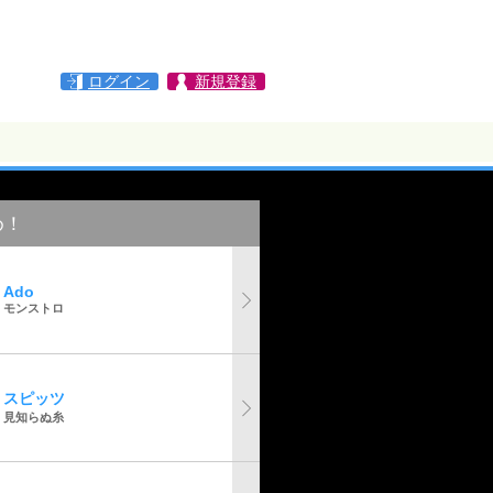
ログイン
新規登録
め！
Ado
モンストロ
スピッツ
見知らぬ糸