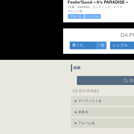
Feelin'Good～It's PARADISE～
TX系「ASAYAN」エンディング・テーマ
デビュー作
アルバム
シングル
DA 
着うた
シングル
一覧
検索
詳
【音楽50音検索】
アーティスト名
楽曲名
アルバム名