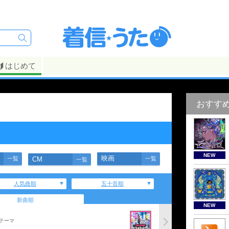
はじめて
おすす
】
NEW
映画
一覧
CM
一覧
一覧
人気曲順
五十音順
新曲順
NEW
テーマ