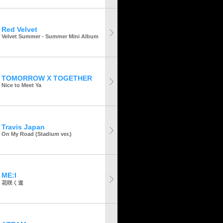
Red Velvet
Velvet Summer - Summer Mini Album
TOMORROW X TOGETHER
Nice to Meet Ya
Travis Japan
On My Road (Stadium ver.)
ME:I
花咲く道