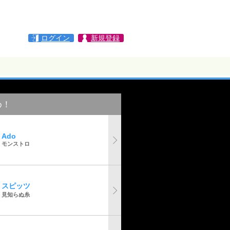
ログイン
新規登録
め！
Ado
モンストロ
スピッツ
見知らぬ糸