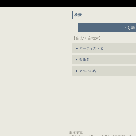
検索
詳
【音楽50音検索】
アーティスト名
楽曲名
アルバム名
推奨環境