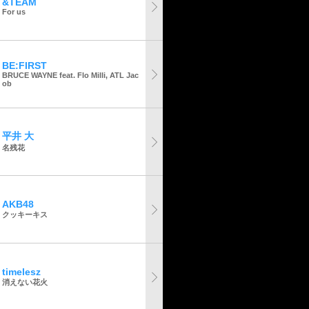
&TEAM
For us
BE:FIRST
BRUCE WAYNE feat. Flo Milli, ATL Jac
ob
平井 大
名残花
AKB48
クッキーキス
timelesz
消えない花火