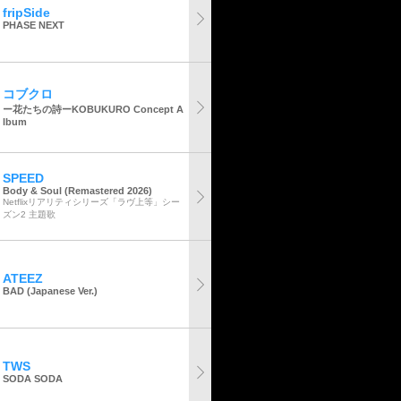
fripSide
PHASE NEXT
コブクロ
ー花たちの詩ーKOBUKURO Concept A
lbum
SPEED
Body & Soul (Remastered 2026)
Netflixリアリティシリーズ「ラヴ上等」シー
ズン2 主題歌
ATEEZ
BAD (Japanese Ver.)
TWS
SODA SODA