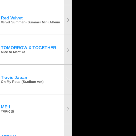
Red Velvet
Velvet Summer - Summer Mini Album
TOMORROW X TOGETHER
Nice to Meet Ya
Travis Japan
On My Road (Stadium ver.)
ME:I
花咲く道