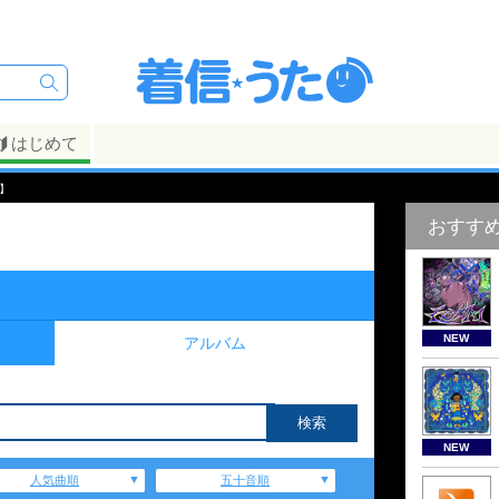
はじめて
】
おすす
NEW
アルバム
NEW
人気曲順
五十音順