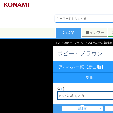
音楽
インフォ
TOP
>
ボビー・ブラウン
> アルバム一覧【新曲順
ボビー・ブラウン
アルバム一覧【新曲順】
楽曲
全
1
件
新曲順