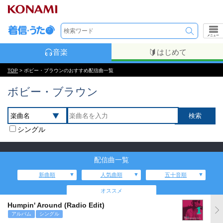
メニュー
音楽
はじめて
TOP
> ボビー・ブラウンのおすすめ配信曲一覧
ボビー・ブラウン
シングル
配信曲一覧
新曲順
人気曲順
五十音順
オススメ
Humpin' Around (Radio Edit)
アルバム
シングル