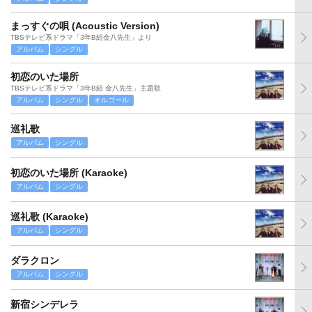
まっすぐの唄 (Acoustic Version)
TBSテレビ系ドラマ「3年B組金八先生」より
アルバム
シングル
初恋のいた場所
TBSテレビ系ドラマ「3年B組 金八先生」主題歌
アルバム
シングル
オルゴール
巡礼歌
アルバム
シングル
初恋のいた場所 (Karaoke)
アルバム
シングル
巡礼歌 (Karaoke)
アルバム
シングル
ダラクロン
アルバム
シングル
新宿シンデレラ