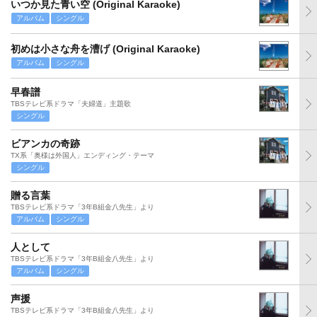
いつか見た青い空 (Original Karaoke)
アルバム
シングル
初めは小さな舟を漕げ (Original Karaoke)
アルバム
シングル
早春譜
TBSテレビ系ドラマ「夫婦道」主題歌
シングル
ビアンカの奇跡
TX系「奥様は外国人」エンディング・テーマ
シングル
贈る言葉
TBSテレビ系ドラマ「3年B組金八先生」より
アルバム
シングル
人として
TBSテレビ系ドラマ「3年B組金八先生」より
アルバム
シングル
声援
TBSテレビ系ドラマ「3年B組金八先生」より