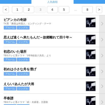
人気曲順
<
1
2
3
4
5
...
8
>
ビアンカの奇跡
TX系「奥様は外国人」エンディング・テーマ
アルバム
シングル
思えば遠くへ来たもんだ～故郷離れて四十年～
アルバム
シングル
初恋のいた場所
TBSテレビ系ドラマ「3年B組金八先生」より
アルバム
シングル
初めは小さな舟を漕げ
アルバム
シングル
えらい!あんたが大将
アルバム
シングル
早春譜
TBSテレビ系ドラマ「続・夫婦道」主題歌