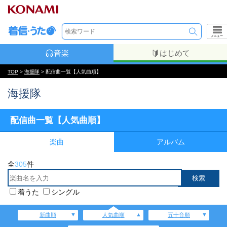
メニュー
音楽
はじめて
TOP
>
海援隊
> 配信曲一覧【人気曲順】
海援隊
配信曲一覧【人気曲順】
楽曲
アルバム
全
305
件
着うた
シングル
新曲順
人気曲順
五十音順