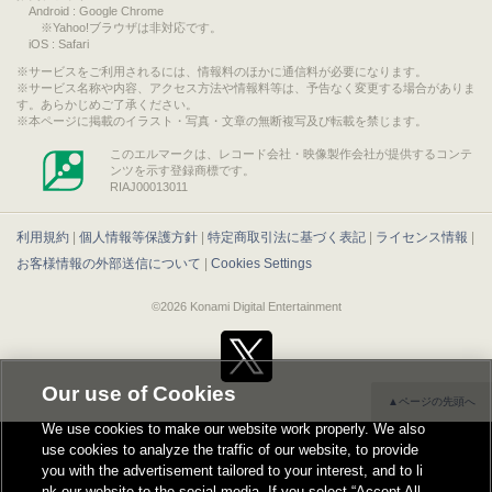
Android : Google Chrome
※Yahoo!ブラウザは非対応です。
iOS : Safari
サービスをご利用されるには、情報料のほかに通信料が必要になります。
サービス名称や内容、アクセス方法や情報料等は、予告なく変更する場合がありま
す。あらかじめご了承ください。
本ページに掲載のイラスト・写真・文章の無断複写及び転載を禁じます。
このエルマークは、レコード会社・映像製作会社が提供するコンテ
ンツを示す登録商標です。
RIAJ00013011
利用規約
|
個人情報等保護方針
|
特定商取引法に基づく表記
|
ライセンス情報
|
お客様情報の外部送信について
|
Cookies Settings
©2026 Konami Digital Entertainment
Our use of Cookies
▲ページの先頭へ
We use cookies to make our website work properly. We also
use cookies to analyze the traffic of our website, to provide
you with the advertisement tailored to your interest, and to li
nk our website to the social media. If you select “Accept All