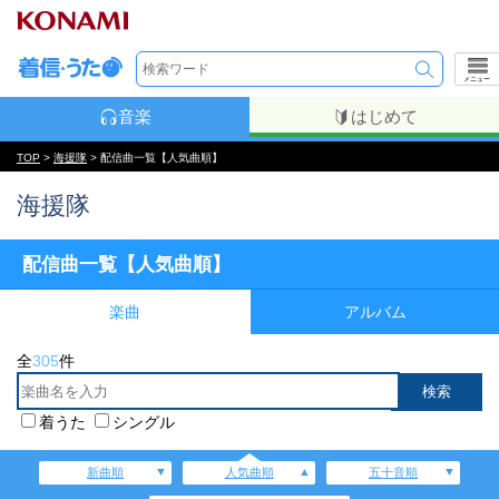
メニュー
音楽
はじめて
TOP
>
海援隊
> 配信曲一覧【人気曲順】
海援隊
配信曲一覧【人気曲順】
楽曲
アルバム
全
305
件
着うた
シングル
新曲順
人気曲順
五十音順