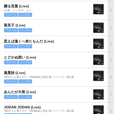
贈る言葉 (Live)
CX系「とくダネ!」より
アルバム
シングル
菜見子 (Live)
アルバム
シングル
思えば遠くへ来たもんだ (Live)
アルバム
シングル
とどかぬ想い (Live)
アルバム
シングル
風景詩 (Live)
TBSテレビ系ドラマ「3年B組金八先生 第一シリーズ」挿入歌
アルバム
シングル
あんたが大将 (Live)
アルバム
シングル
JODAN JODAN (Live)
TBSテレビ系ドラマ「3年B組金八先生 第一シリーズ」挿入歌