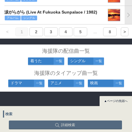
涙がらがら (Live At Fukuoka Sunpalace / 1982)
アルバム
シングル
<
1
2
3
4
5
...
8
>
海援隊の配信曲一覧
着うた
シングル
一覧
一覧
海援隊のタイアップ曲一覧
ドラマ
アニメ
映画
一覧
一覧
一覧
▲ページの先頭へ
検索
詳細検索