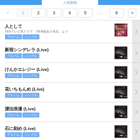
人気曲順
<
1
2
3
4
5
...
8
>
人として
TBSテレビ系ドラマ「3年B組金八先生」より
アルバム
シングル
新宿シンデレラ (Live)
アルバム
シングル
けんかエレジー (Live)
アルバム
シングル
花いちもんめ (Live)
アルバム
シングル
漂泊浪漫 (Live)
アルバム
シングル
石に刻め (Live)
アルバム
シングル