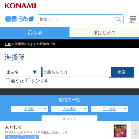
メニュー
音楽
はじめて
TOP
> 海援隊のおすすめ配信曲一覧
海援隊
着うた
シングル
配信曲一覧
新曲順
人気曲順
五十音順
オススメ
人として
TBSテレビ系ドラマ「3年B組金八先生」より
アルバム
シングル