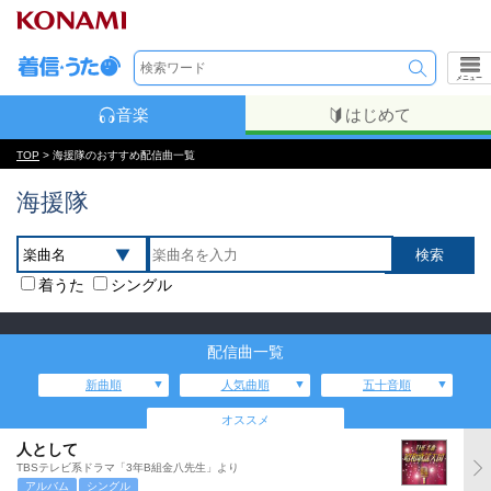
メニュー
音楽
はじめて
TOP
> 海援隊のおすすめ配信曲一覧
海援隊
着うた
シングル
配信曲一覧
新曲順
人気曲順
五十音順
オススメ
人として
TBSテレビ系ドラマ「3年B組金八先生」より
アルバム
シングル