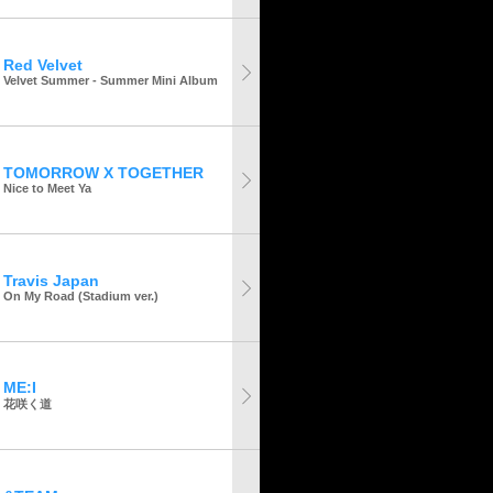
Red Velvet
Velvet Summer - Summer Mini Album
TOMORROW X TOGETHER
Nice to Meet Ya
Travis Japan
On My Road (Stadium ver.)
ME:I
花咲く道