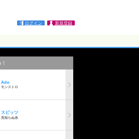
ログイン
新規登録
め！
Ado
モンストロ
スピッツ
見知らぬ糸