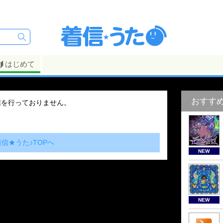
はじめて
おすす
信を行っておりません。
着信★うた♪TOPへ
NEW
NEW