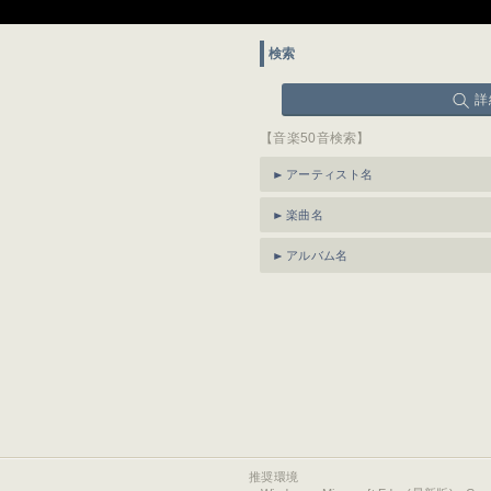
検索
詳
【音楽50音検索】
アーティスト名
楽曲名
アルバム名
推奨環境