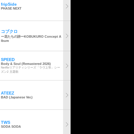
fripSide
PHASE NEXT
コブクロ
ー花たちの詩ーKOBUKURO Concept A
lbum
SPEED
Body & Soul (Remastered 2026)
Netflixリアリティシリーズ「ラヴ上等」シー
ズン2 主題歌
ATEEZ
BAD (Japanese Ver.)
TWS
SODA SODA