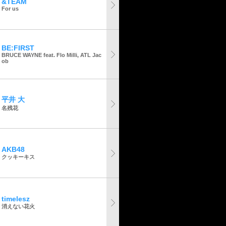
&TEAM
For us
BE:FIRST
BRUCE WAYNE feat. Flo Milli, ATL Jac
ob
平井 大
名残花
AKB48
クッキーキス
timelesz
消えない花火