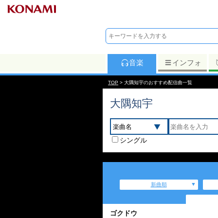
音楽
インフォ
TOP
> 大隅知宇のおすすめ配信曲一覧
大隅知宇
シングル
新曲順
ゴクドウ