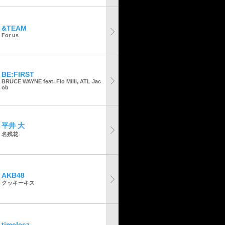
&TEAM
For us
BE:FIRST
BRUCE WAYNE feat. Flo Milli, ATL Jac
ob
平井 大
名残花
AKB48
クッキーキス
timelesz