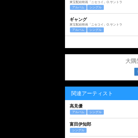
東宝配給映画「ニセコイ」O.サントラ
アルバム
シングル
ギャング
東宝配給映画「ニセコイ」O.サントラ
アルバム
シングル
大隅
関連アーティスト
高見優
アルバム
シングル
富田伊知郎
シングル