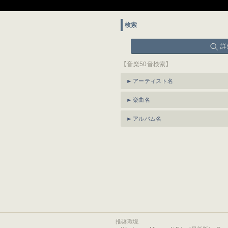
検索
詳
【音楽50音検索】
アーティスト名
楽曲名
アルバム名
推奨環境