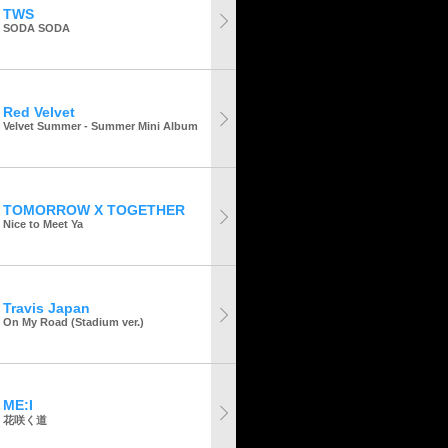
TWS
SODA SODA
Red Velvet
Velvet Summer - Summer Mini Album
TOMORROW X TOGETHER
Nice to Meet Ya
Travis Japan
On My Road (Stadium ver.)
ME:I
花咲く道