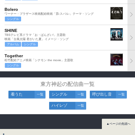
Bolero
ワーナー・ブラザース映画配給映画「昴-スバル-」テーマ・ソング
シングル
SHINE
TBSテレビ系ドラマ「お・ばんざい!」主題歌
映画「台風太陽 君がいた夏」イメージ・ソング
アルバム
シングル
Together
松竹配給アニメ映画「シナモン the movie」主題歌
シングル
東方神起の配信曲一覧
着うた
シングル
呼び出し音
一覧
一覧
一覧
ハイレゾ
一覧
▲ページの先頭へ