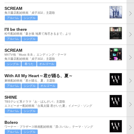
SCREAM
角川書店配給映画「貞子3D2」主題歌
アルバム
シングル
I'll be there
松竹配給映画「蒼き狼 地果て海尽きるまで」より
アルバム
シングル
SCREAM
MXTV他「Music B.B.」エンディング・テーマ
角川書店配給映画「貞子3D2」主題歌
シングル
着うた
オルゴール
With All My Heart～君が踊る、夏～
東映配給映画「君が踊る、夏」主題歌
アルバム
シングル
オルゴール
SHINE
TBSテレビ系ドラマ「お・ばんざい!」主題歌
エスピーオー配給映画「台風太陽 君がいた夏」イメージ・ソング
アルバム
シングル
Bolero
ワーナー・ブラザース映画配給映画「昴-スバル-」テーマ・ソング
アルバム
シングル