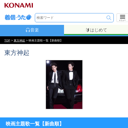
メニュー
音楽
はじめて
TOP
>
東方神起
> 映画主題歌一覧【新曲順】
東方神起
映画主題歌一覧【新曲順】