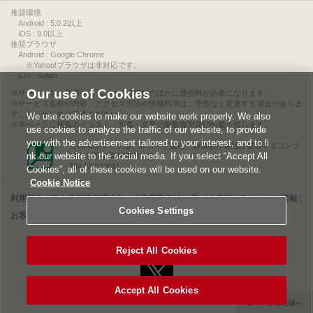
推奨環境
Android : 5.0.2以上
iOS : 9.0以上
推奨ブラウザ
Android : Google Chrome
※Yahoo!ブラウザは非対応です。
iOS : Safari
Our use of Cookies
サービスをご利用されるには、情報料のほかに通信料が必要になります。
サービス名称や内容、アクセス方法や情報料等は、予告なく変更する場合がありま
す。あらかじめご了承ください。
We use cookies to make our website work properly. We also
本ページに掲載のイラスト・写真・文章の無断複写及び転載を禁じます。
use cookies to analyze the traffic of our website, to provide
you with the advertisement tailored to your interest, and to li
このエルマークは、レコード会社・映像製作会社が提供するコンテ
nk our website to the social media. If you select “Accept All
ンツを示す登録商標です。
RIAJ00013011
Cookies”, all of these cookies will be used on our website.
Cookie Notice
利用規約
|
個人情報等保護方針
|
特定商取引法に基づく表記
|
ライセンス情報
|
Cookies Settings
お客様情報の外部送信について
|
Cookies Settings
©2026 Konami Digital Entertainment
Reject All Cookies
Accept All Cookies
▲ページの先頭へ