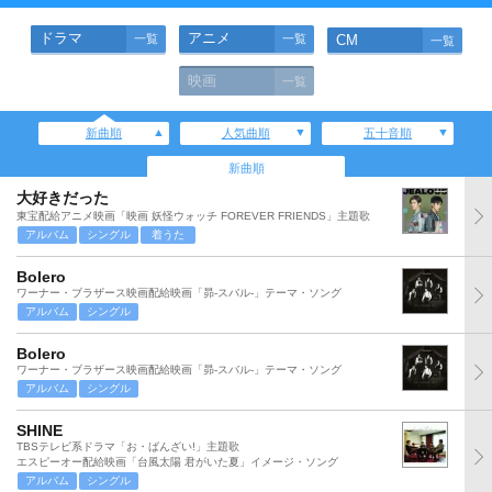
ドラマ
アニメ
一覧
一覧
CM
一覧
映画
一覧
新曲順
人気曲順
五十音順
新曲順
大好きだった
東宝配給アニメ映画「映画 妖怪ウォッチ FOREVER FRIENDS」主題歌
アルバム
シングル
着うた
Bolero
ワーナー・ブラザース映画配給映画「昴-スバル-」テーマ・ソング
アルバム
シングル
Bolero
ワーナー・ブラザース映画配給映画「昴-スバル-」テーマ・ソング
アルバム
シングル
SHINE
TBSテレビ系ドラマ「お・ばんざい!」主題歌
エスピーオー配給映画「台風太陽 君がいた夏」イメージ・ソング
アルバム
シングル