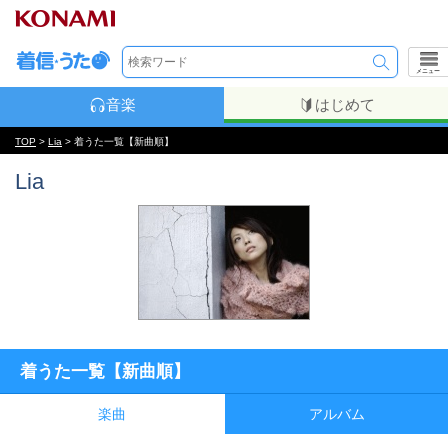
メニュー
音楽
はじめて
TOP
>
Lia
> 着うた一覧【新曲順】
Lia
着うた一覧【新曲順】
楽曲
アルバム