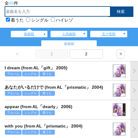
全
48
件
着うた
シングル
ハイレゾ
新曲順
人気曲順
五十音順
新曲順
<
1
2
>
I dream (from AL「gift」 2005)
アルバム
シングル
着うた
あなたがいるだけで (from AL「prismatic」 2004)
アルバム
シングル
着うた
appear (from AL「dearly」 2006)
アルバム
シングル
着うた
with you (from AL「prismatic」 2004)
アルバム
シングル
着うた