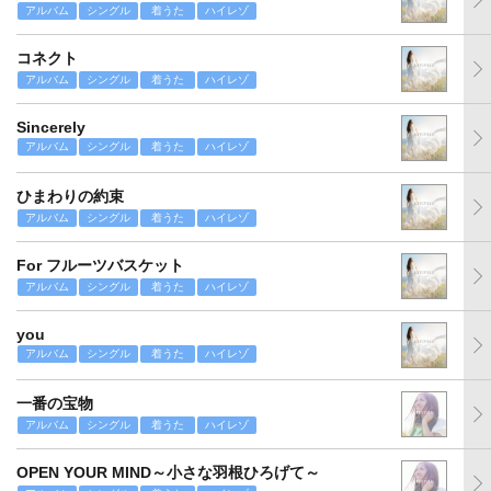
アルバム
シングル
着うた
ハイレゾ
コネクト
アルバム
シングル
着うた
ハイレゾ
Sincerely
アルバム
シングル
着うた
ハイレゾ
ひまわりの約束
アルバム
シングル
着うた
ハイレゾ
For フルーツバスケット
アルバム
シングル
着うた
ハイレゾ
you
アルバム
シングル
着うた
ハイレゾ
一番の宝物
アルバム
シングル
着うた
ハイレゾ
OPEN YOUR MIND～小さな羽根ひろげて～