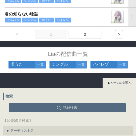
アルバム
シングル
着うた
ハイレゾ
君の知らない物語
アルバム
シングル
着うた
ハイレゾ
<
1
2
>
Liaの配信曲一覧
着うた
シングル
ハイレゾ
一覧
一覧
一覧
▲ページの先頭へ
検索
詳細検索
【音楽50音検索】
アーティスト名