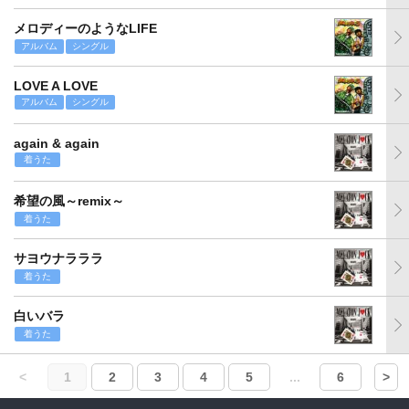
メロディーのようなLIFE
アルバム
シングル
LOVE A LOVE
アルバム
シングル
again & again
着うた
希望の風～remix～
着うた
サヨウナラララ
着うた
白いバラ
着うた
<
1
2
3
4
5
...
6
>