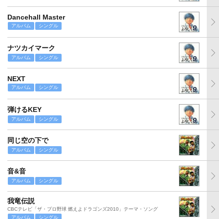
Dancehall Master
アルバム
シングル
ナツカイマーク
アルバム
シングル
NEXT
アルバム
シングル
弾けるKEY
アルバム
シングル
同じ空の下で
アルバム
シングル
音&音
アルバム
シングル
我竜伝説
CBCテレビ「ザ・プロ野球 燃えよドラゴンズ2010」テーマ・ソング
アルバム
シングル