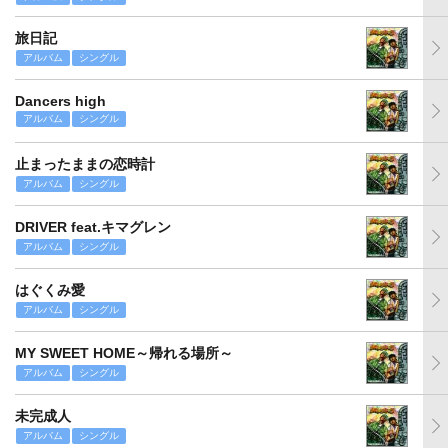
旅日記
アルバム
シングル
Dancers high
アルバム
シングル
止まったままの恋時計
アルバム
シングル
DRIVER feat.キマグレン
アルバム
シングル
はぐくみ愛
アルバム
シングル
MY SWEET HOME～帰れる場所～
アルバム
シングル
未完成人
アルバム
シングル