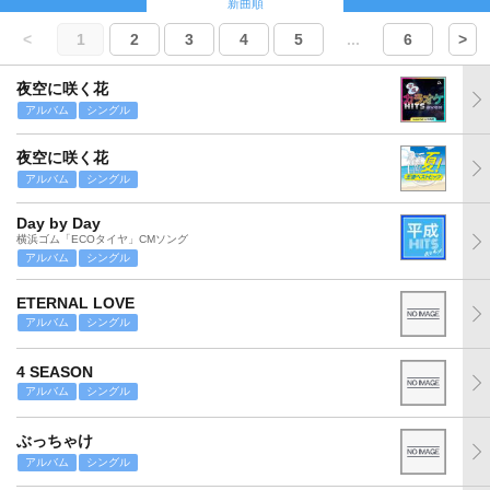
新曲順
<
1
2
3
4
5
...
6
>
夜空に咲く花
アルバム
シングル
夜空に咲く花
アルバム
シングル
Day by Day
横浜ゴム「ECOタイヤ」CMソング
アルバム
シングル
ETERNAL LOVE
アルバム
シングル
4 SEASON
アルバム
シングル
ぶっちゃけ
アルバム
シングル