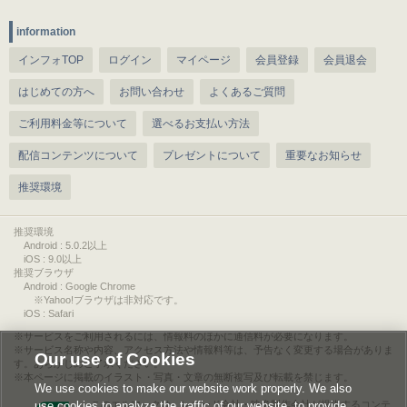
information
インフォTOP
ログイン
マイページ
会員登録
会員退会
はじめての方へ
お問い合わせ
よくあるご質問
ご利用料金等について
選べるお支払い方法
配信コンテンツについて
プレゼントについて
重要なお知らせ
推奨環境
推奨環境
Android : 5.0.2以上
iOS : 9.0以上
推奨ブラウザ
Android : Google Chrome
※Yahoo!ブラウザは非対応です。
iOS : Safari
サービスをご利用されるには、情報料のほかに通信料が必要になります。
サービス名称や内容、アクセス方法や情報料等は、予告なく変更する場合がありま
Our use of Cookies
す。あらかじめご了承ください。
本ページに掲載のイラスト・写真・文章の無断複写及び転載を禁じます。
We use cookies to make our website work properly. We also
use cookies to analyze the traffic of our website, to provide
このエルマークは、レコード会社・映像製作会社が提供するコンテ