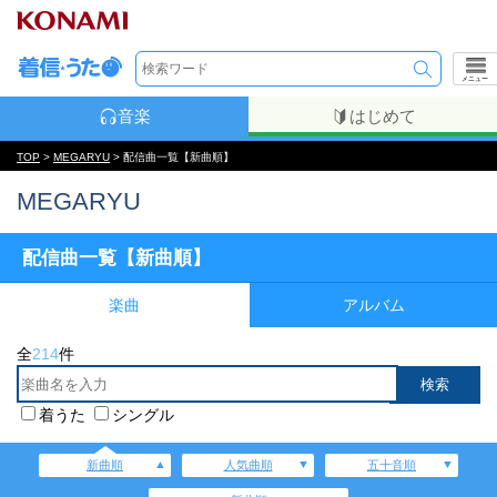
メニュー
音楽
はじめて
TOP
>
MEGARYU
> 配信曲一覧【新曲順】
MEGARYU
配信曲一覧【新曲順】
楽曲
アルバム
全
214
件
着うた
シングル
新曲順
人気曲順
五十音順