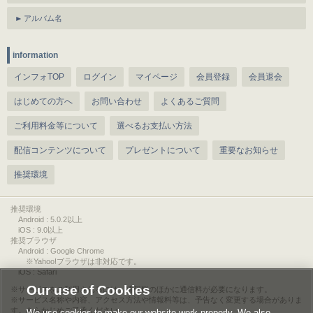
アルバム名
information
インフォTOP
ログイン
マイページ
会員登録
会員退会
はじめての方へ
お問い合わせ
よくあるご質問
ご利用料金等について
選べるお支払い方法
配信コンテンツについて
プレゼントについて
重要なお知らせ
推奨環境
推奨環境
Android : 5.0.2以上
iOS : 9.0以上
推奨ブラウザ
Android : Google Chrome
※Yahoo!ブラウザは非対応です。
iOS : Safari
Our use of Cookies
サービスをご利用されるには、情報料のほかに通信料が必要になります。
サービス名称や内容、アクセス方法や情報料等は、予告なく変更する場合がありま
す。あらかじめご了承ください。
We use cookies to make our website work properly. We also