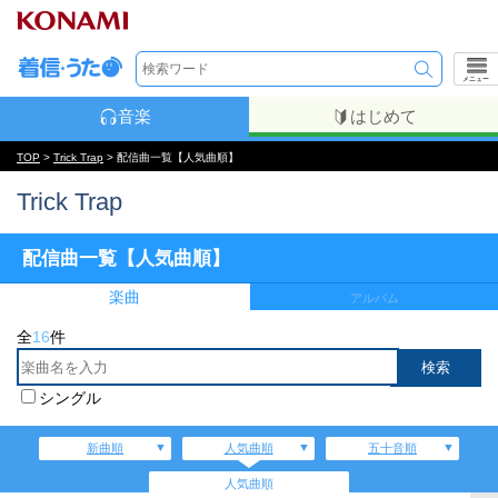
メニュー
音楽
はじめて
TOP
>
Trick Trap
> 配信曲一覧【人気曲順】
Trick Trap
配信曲一覧【人気曲順】
楽曲
アルバム
全
16
件
シングル
新曲順
人気曲順
五十音順
人気曲順