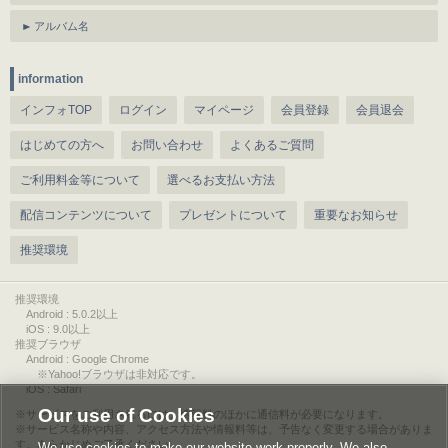
アルバム名
information
インフォTOP
ログイン
マイページ
会員登録
会員退会
はじめての方へ
お問い合わせ
よくあるご質問
ご利用料金等について
選べるお支払い方法
配信コンテンツについて
プレゼントについて
重要なお知らせ
推奨環境
推奨環境
Android : 5.0.2以上
iOS : 9.0以上
推奨ブラウザ
Android : Google Chrome
※Yahoo!ブラウザは非対応です。
iOS : Safari
Our use of Cookies
サービスをご利用されるには、情報料のほかに通信料が必要になります。
サービス名称や内容、アクセス方法や情報料等は、予告なく変更する場合がありま
す。あらかじめご了承ください。
We use cookies to make our website work properly. We also