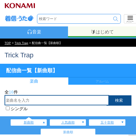
メニュー
音楽
はじめて
TOP
>
Trick Trap
> 配信曲一覧【新曲順】
Trick Trap
配信曲一覧【新曲順】
楽曲
アルバム
全
16
件
シングル
新曲順
人気曲順
五十音順
新曲順