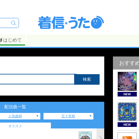
はじめて
おすす
NEW
配信曲一覧
人気曲順
五十音順
NEW
オススメ