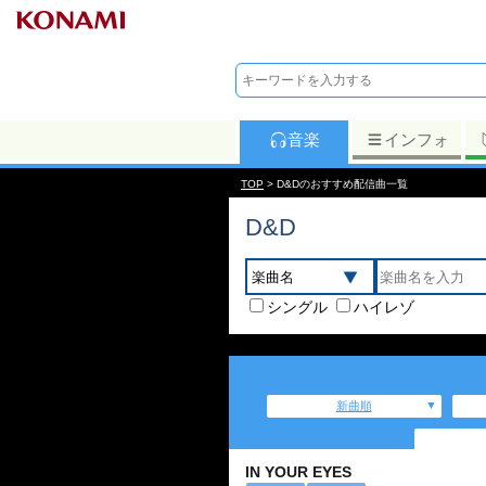
音楽
インフォ
TOP
> D&Dのおすすめ配信曲一覧
D&D
シングル
ハイレゾ
新曲順
IN YOUR EYES