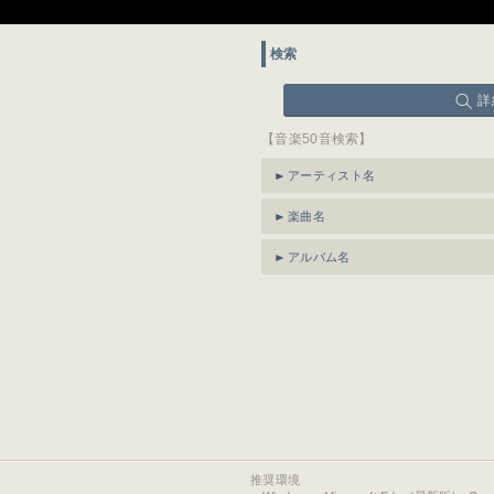
検索
詳
【音楽50音検索】
アーティスト名
楽曲名
アルバム名
推奨環境