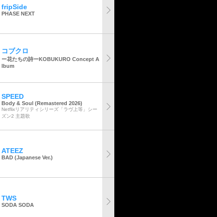
fripSide
PHASE NEXT
コブクロ
ー花たちの詩ーKOBUKURO Concept A
lbum
SPEED
Body & Soul (Remastered 2026)
Netflixリアリティシリーズ「ラヴ上等」シー
ズン2 主題歌
ATEEZ
BAD (Japanese Ver.)
TWS
SODA SODA