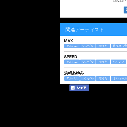
D&D
関連アーティスト
MAX
アルバム
シングル
着うた
呼び出し音
SPEED
アルバム
シングル
着うた
ハイレゾ
浜崎あゆみ
アルバム
シングル
着うた
オルゴール