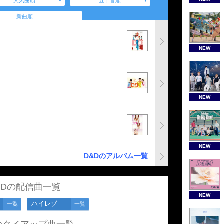
人気曲順
五十音順
新曲順
NEW
NEW
NEW
D&Dのアルバム一覧
&Dの配信曲一覧
NEW
ハイレゾ
一覧
一覧