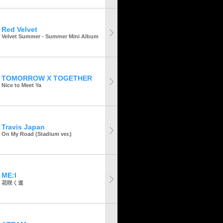
Red Velvet
Velvet Summer - Summer Mini Album
TOMORROW X TOGETHER
Nice to Meet Ya
Travis Japan
On My Road (Stadium ver.)
ME:I
花咲く道