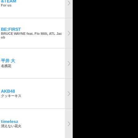
&TEAM
For us
BE:FIRST
BRUCE WAYNE feat. Flo Milli, ATL Jac
ob
平井 大
名残花
AKB48
クッキーキス
timelesz
消えない花火