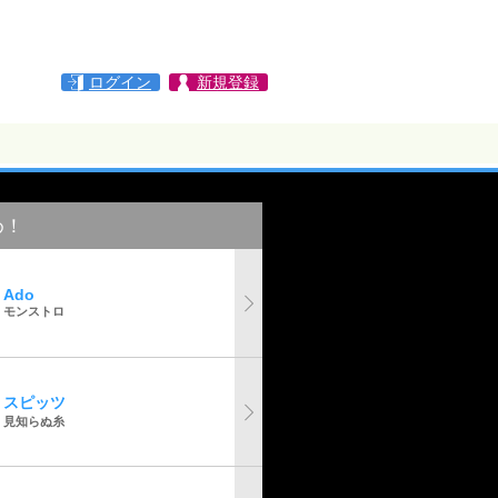
ログイン
新規登録
め！
Ado
モンストロ
スピッツ
見知らぬ糸