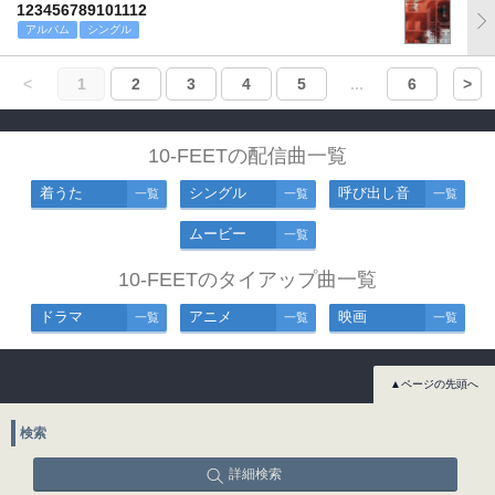
123456789101112
アルバム
シングル
<
1
2
3
4
5
...
6
>
10-FEETの配信曲一覧
着うた
シングル
呼び出し音
一覧
一覧
一覧
ムービー
一覧
10-FEETのタイアップ曲一覧
ドラマ
アニメ
映画
一覧
一覧
一覧
▲ページの先頭へ
検索
詳細検索