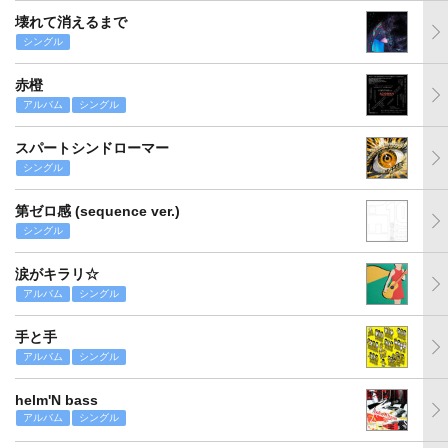
壊れて消えるまで
シングル
赤橙
アルバム
シングル
スパートシンドローマー
シングル
第ゼロ感 (sequence ver.)
シングル
涙がキラリ☆
アルバム
シングル
手と手
アルバム
シングル
helm'N bass
アルバム
シングル