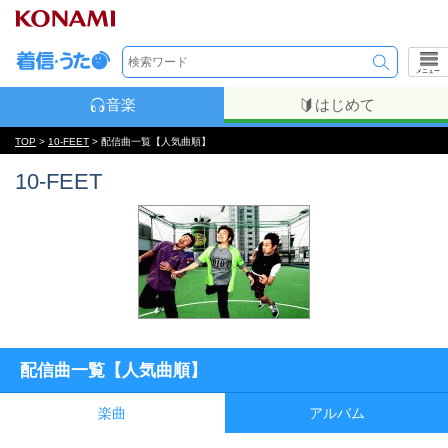
メニュー
音楽
はじめて
TOP
>
10-FEET
> 配信曲一覧【人気曲順】
10-FEET
配信曲一覧【人気曲順】
楽曲
アルバム