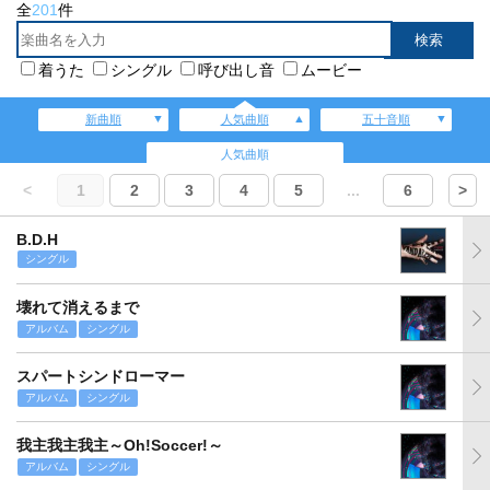
全
201
件
着うた
シングル
呼び出し音
ムービー
新曲順
人気曲順
五十音順
人気曲順
<
1
2
3
4
5
...
6
>
B.D.H
シングル
壊れて消えるまで
アルバム
シングル
スパートシンドローマー
アルバム
シングル
我主我主我主～Oh!Soccer!～
アルバム
シングル