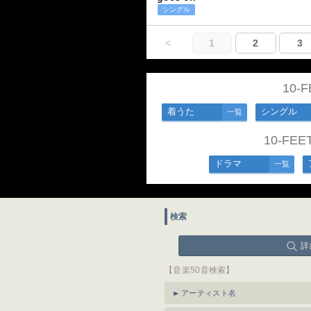
シングル
<
1
2
3
10
着うた
シングル
一覧
10-F
ドラマ
一覧
検索
詳
【音楽50音検索】
アーティスト名