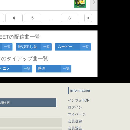
4
5
...
6
>
-FEETの配信曲一覧
呼び出し音
ムービー
一覧
一覧
一覧
EETのタイアップ曲一覧
アニメ
映画
一覧
一覧
information
インフォTOP
細検索
ログイン
マイページ
会員登録
会員退会