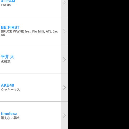
&TEAM
For us
BE:FIRST
BRUCE WAYNE feat. Flo Milli, ATL Jac
ob
平井 大
名残花
AKB48
クッキーキス
timelesz
消えない花火