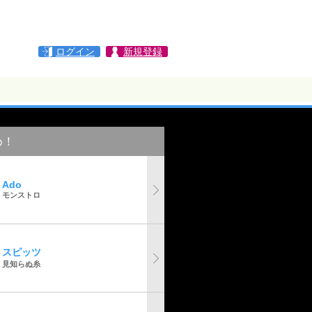
ログイン
新規登録
め！
Ado
モンストロ
スピッツ
見知らぬ糸