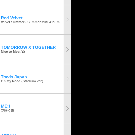
Red Velvet
Velvet Summer - Summer Mini Album
TOMORROW X TOGETHER
Nice to Meet Ya
Travis Japan
On My Road (Stadium ver.)
ME:I
花咲く道