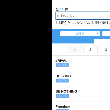
全
201
件
着うた
シングル
呼び出し
新曲順
<
1
2
3
aRIVAL
シングル
BUZZING
シングル
BE NOTHING
シングル
Freedom