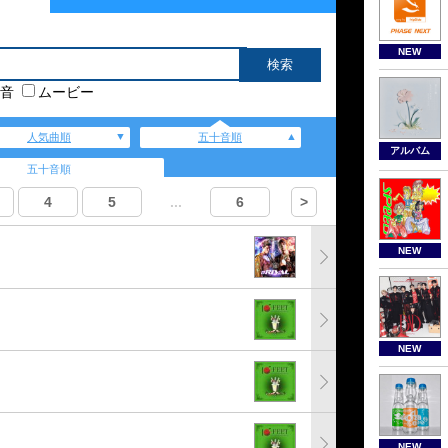
NEW
音
ムービー
人気曲順
五十音順
アルバム
五十音順
4
5
...
6
>
NEW
NEW
NEW