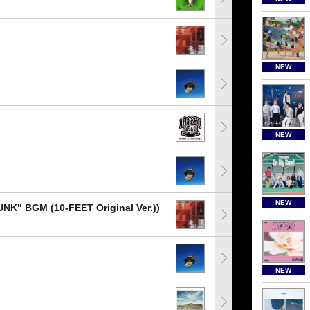
NEW
NEW
NEW
" BGM (10-FEET Original Ver.))
NEW