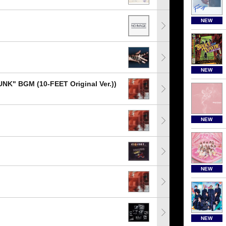
NEW
NEW
UNK" BGM (10-FEET Original Ver.))
NEW
NEW
NEW