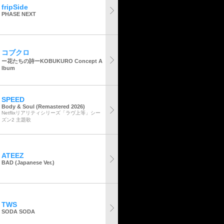
fripSide
PHASE NEXT
コブクロ
ー花たちの詩ーKOBUKURO Concept A
lbum
SPEED
Body & Soul (Remastered 2026)
Netflixリアリティシリーズ「ラヴ上等」シー
ズン2 主題歌
ATEEZ
BAD (Japanese Ver.)
TWS
SODA SODA