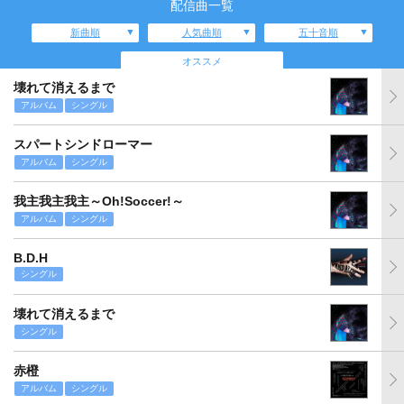
配信曲一覧
新曲順
人気曲順
五十音順
オススメ
壊れて消えるまで
アルバム
シングル
スパートシンドローマー
アルバム
シングル
我主我主我主～Oh!Soccer!～
アルバム
シングル
B.D.H
シングル
壊れて消えるまで
シングル
赤橙
アルバム
シングル