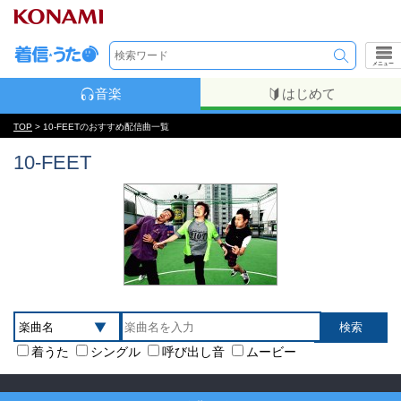
メニュー
音楽
はじめて
TOP
> 10-FEETのおすすめ配信曲一覧
10-FEET
着うた
シングル
呼び出し音
ムービー