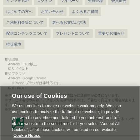
インフォTOP
ログイン
マイページ
会員登録
会員退会
はじめての方へ
お問い合わせ
よくあるご質問
ご利用料金等について
選べるお支払い方法
配信コンテンツについて
プレゼントについて
重要なお知らせ
推奨環境
推奨環境
Android : 5.0.2以上
iOS : 9.0以上
推奨ブラウザ
Android : Google Chrome
※Yahoo!ブラウザは非対応です。
iOS : Safari
Our use of Cookies
サービスをご利用されるには、情報料のほかに通信料が必要になります。
サービス名称や内容、アクセス方法や情報料等は、予告なく変更する場合がありま
す。あらかじめご了承ください。
We use cookies to make our website work properly. We also
本ページに掲載のイラスト・写真・文章の無断複写及び転載を禁じます。
use cookies to analyze the traffic of our website, to provide
you with the advertisement tailored to your interest, and to li
このエルマークは、レコード会社・映像製作会社が提供するコンテ
nk our website to the social media. If you select “Accept All
ンツを示す登録商標です。
RIAJ00013011
Cookies”, all of these cookies will be used on our website.
Cookie Notice