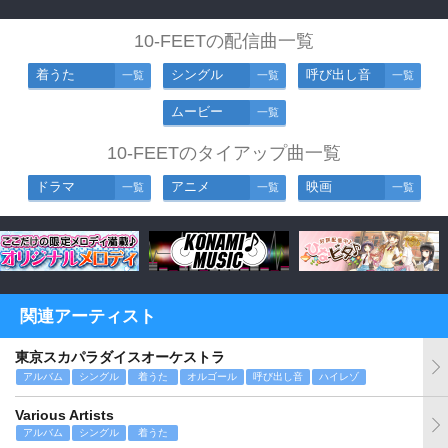
10-FEETの配信曲一覧
着うた
シングル
呼び出し音
一覧
一覧
一覧
ムービー
一覧
10-FEETのタイアップ曲一覧
ドラマ
アニメ
映画
一覧
一覧
一覧
関連アーティスト
東京スカパラダイスオーケストラ
アルバム
シングル
着うた
オルゴール
呼び出し音
ハイレゾ
Various Artists
アルバム
シングル
着うた