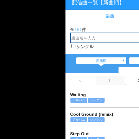
配信曲一覧【新曲順】
楽曲
全
151
件
シングル
新曲順
<
1
Waiting
アルバム
シングル
Cool Ground (remix)
アルバム
シングル
Step Out