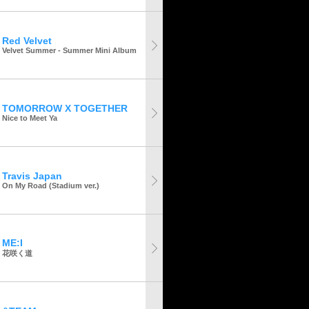
Red Velvet
Velvet Summer - Summer Mini Album
TOMORROW X TOGETHER
Nice to Meet Ya
Travis Japan
On My Road (Stadium ver.)
ME:I
花咲く道