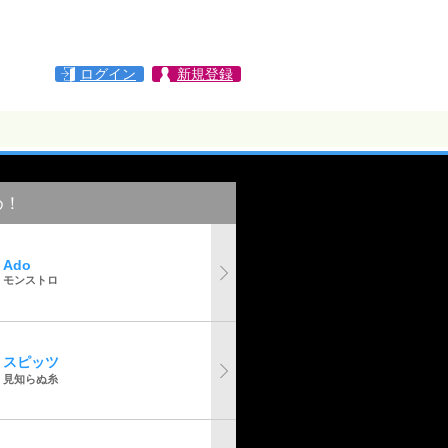
ログイン
新規登録
め！
Ado
モンストロ
スピッツ
見知らぬ糸