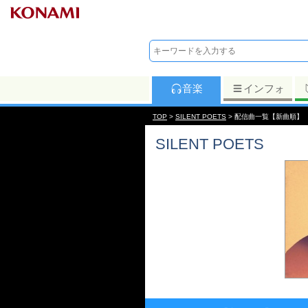
音楽
インフォ
TOP
>
SILENT POETS
> 配信曲一覧【新曲順】
SILENT POETS