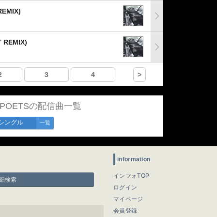
REMIX)
T REMIX)
2
3
4
>
T POETSの配信曲一覧
シングル
一覧
information
インフォTOP
細検索
ログイン
マイページ
会員登録