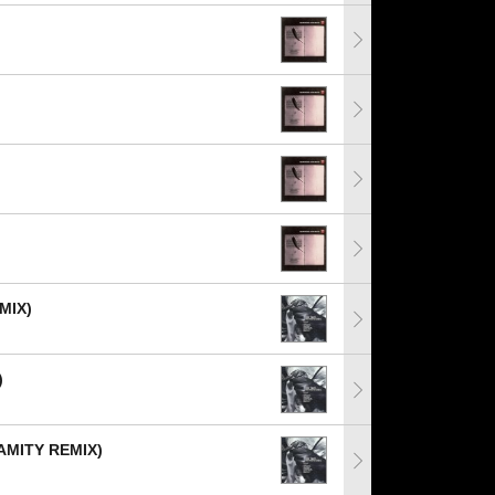
MIX)
)
MITY REMIX)