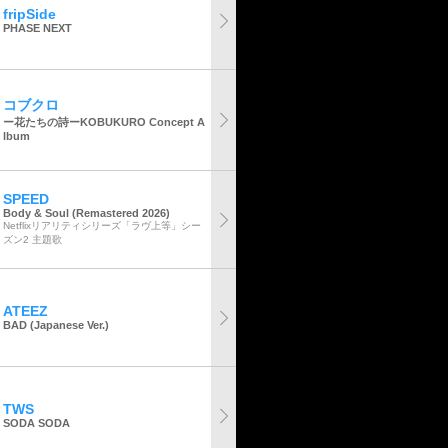
fripSide
PHASE NEXT
コブクロ
ー花たちの詩ーKOBUKURO Concept A
lbum
SPEED
Body & Soul (Remastered 2026)
Netflixリアリティシリーズ「ラヴ上等」シー
ズン2 主題歌
ATEEZ
BAD (Japanese Ver.)
TWS
SODA SODA