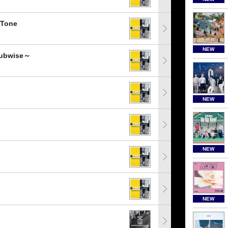
 Tone
NEW
dubwise～
NEW
NEW
NEW