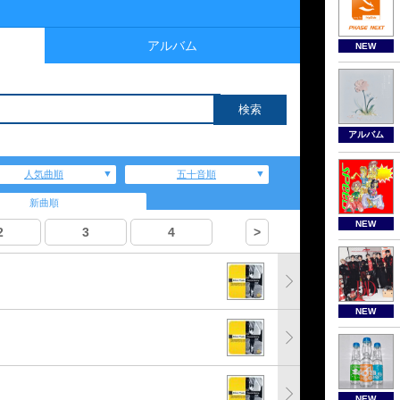
アルバム
NEW
アルバム
人気曲順
五十音順
新曲順
NEW
2
3
4
>
NEW
NEW