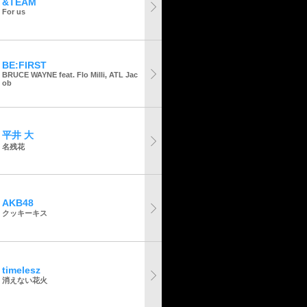
&TEAM
For us
BE:FIRST
BRUCE WAYNE feat. Flo Milli, ATL Jac
ob
平井 大
名残花
AKB48
クッキーキス
timelesz
消えない花火