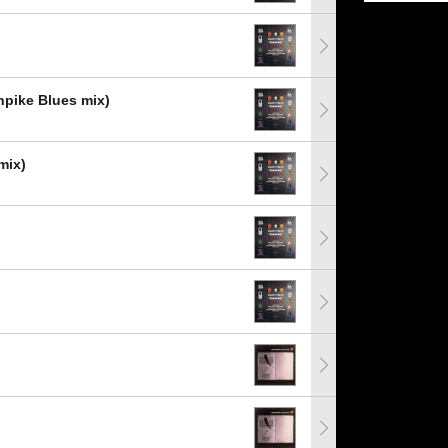
npike Blues mix)
mix)