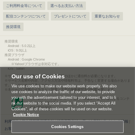
ご利用料金等について
選べるお支払い方法
配信コンテンツについて
プレゼントについて
重要なお知らせ
推奨環境
推奨環境
Android : 5.0.2以上
iOS : 9.0以上
推奨ブラウザ
Android : Google Chrome
※Yahoo!ブラウザは非対応です。
iOS : Safari
Our use of Cookies
サービスをご利用されるには、情報料のほかに通信料が必要になります。
サービス名称や内容、アクセス方法や情報料等は、予告なく変更する場合がありま
す。あらかじめご了承ください。
We use cookies to make our website work properly. We also
本ページに掲載のイラスト・写真・文章の無断複写及び転載を禁じます。
use cookies to analyze the traffic of our website, to provide
you with the advertisement tailored to your interest, and to li
このエルマークは、レコード会社・映像製作会社が提供するコンテ
nk our website to the social media. If you select “Accept All
ンツを示す登録商標です。
RIAJ00013011
Cookies”, all of these cookies will be used on our website.
Cookie Notice
利用規約
|
個人情報等保護方針
|
特定商取引法に基づく表記
|
ライセンス情報
|
Cookies Settings
お客様情報の外部送信について
|
Cookies Settings