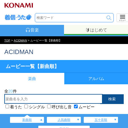
メニュー
音楽
はじめて
TOP
>
ACIDMAN
> ムービー一覧【新曲順】
ACIDMAN
ムービー一覧【新曲順】
楽曲
アルバム
全
20
件
着うた
シングル
呼び出し音
ムービー
新曲順
人気曲順
五十音順