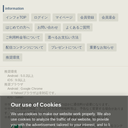
information
インフォTOP
ログイン
マイページ
会員登録
会員退会
はじめての方へ
お問い合わせ
よくあるご質問
ご利用料金等について
選べるお支払い方法
配信コンテンツについて
プレゼントについて
重要なお知らせ
推奨環境
推奨環境
Android : 5.0.2以上
iOS : 9.0以上
推奨ブラウザ
Android : Google Chrome
※Yahoo!ブラウザは非対応です。
iOS : Safari
Our use of Cookies
サービスをご利用されるには、情報料のほかに通信料が必要になります。
サービス名称や内容、アクセス方法や情報料等は、予告なく変更する場合がありま
す。あらかじめご了承ください。
We use cookies to make our website work properly. We also
本ページに掲載のイラスト・写真・文章の無断複写及び転載を禁じます。
use cookies to analyze the traffic of our website, to provide
you with the advertisement tailored to your interest, and to li
このエルマークは、レコード会社・映像製作会社が提供するコンテ