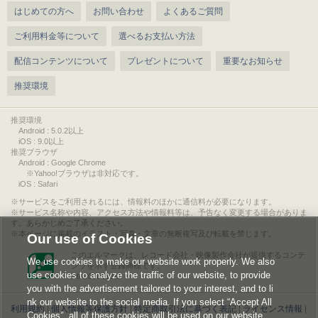
はじめての方へ
お問い合わせ
よくあるご質問
ご利用料金等について
選べるお支払い方法
配信コンテンツについて
プレゼントについて
重要なお知らせ
推奨環境
推奨環境
Android : 5.0.2以上
iOS : 9.0以上
推奨ブラウザ
Android : Google Chrome
※Yahoo!ブラウザは非対応です。
iOS : Safari
サービスをご利用されるには、情報料のほかに通信料が必要になります。
サービス名称や内容、アクセス方法や情報料等は、予告なく変更する場合がありま
す。あらかじめご了承ください。
本ページに掲載のイラスト・写真・文章の無断複写及び転載を禁じます。
Our use of Cookies
このエルマークは、レコード会社・映像製作会社が提供するコンテ
We use cookies to make our website work properly. We also
ンツを示す登録商標です。
use cookies to analyze the traffic of our website, to provide
RIAJ00013011
you with the advertisement tailored to your interest, and to li
nk our website to the social media. If you select “Accept All
利用規約
|
個人情報等保護方針
|
特定商取引法に基づく表記
|
ライセンス情報
|
Cookies”, all of these cookies will be used on our website.