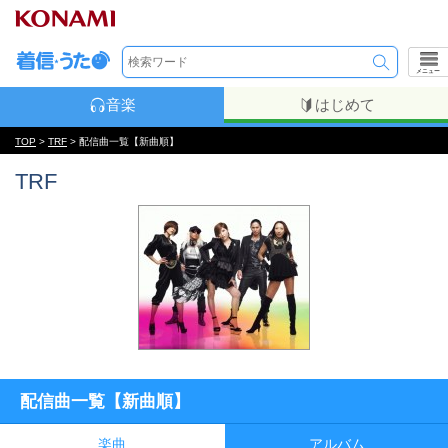
メニュー
音楽
はじめて
TOP
>
TRF
> 配信曲一覧【新曲順】
TRF
配信曲一覧【新曲順】
楽曲
アルバム