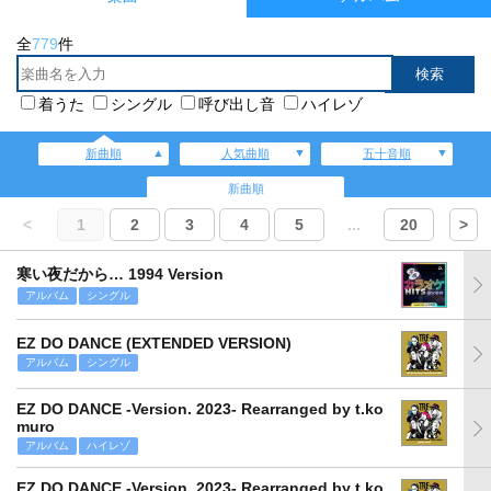
全
779
件
着うた
シングル
呼び出し音
ハイレゾ
新曲順
人気曲順
五十音順
新曲順
<
1
2
3
4
5
...
20
>
寒い夜だから… 1994 Version
アルバム
シングル
EZ DO DANCE (EXTENDED VERSION)
アルバム
シングル
EZ DO DANCE -Version. 2023- Rearranged by t.ko
muro
アルバム
ハイレゾ
EZ DO DANCE -Version. 2023- Rearranged by t.ko