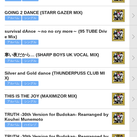
GOING 2 DANCE (STARR GAZER MIX)
アルバム
シングル
survival dAnce ～no no cry more～ (95 TUBE Driv
e Mix)
アルバム
シングル
寒い夜だから… (SHARP BOYS UK VOCAL MIX)
アルバム
シングル
Silver and Gold dance (THUNDERPUSS CLUB MI
X)
アルバム
シングル
THIS IS THE JOY (MAXIMIZOR MIX)
アルバム
シングル
TRUTH -30th Version for Budokan- Rearranged by
Kouhei Munemoto
アルバム
ハイレゾ
TRUTH -30th Version for Budokan- Rearranged by