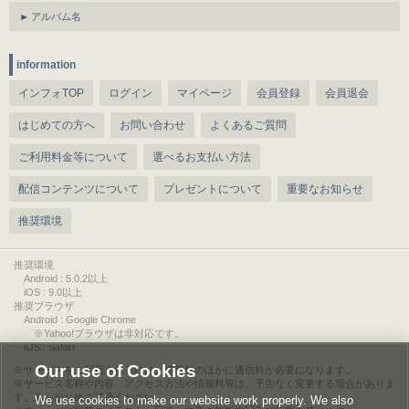
アルバム名
information
インフォTOP
ログイン
マイページ
会員登録
会員退会
はじめての方へ
お問い合わせ
よくあるご質問
ご利用料金等について
選べるお支払い方法
配信コンテンツについて
プレゼントについて
重要なお知らせ
推奨環境
推奨環境
Android : 5.0.2以上
iOS : 9.0以上
推奨ブラウザ
Android : Google Chrome
※Yahoo!ブラウザは非対応です。
iOS : Safari
Our use of Cookies
サービスをご利用されるには、情報料のほかに通信料が必要になります。
サービス名称や内容、アクセス方法や情報料等は、予告なく変更する場合がありま
す。あらかじめご了承ください。
We use cookies to make our website work properly. We also