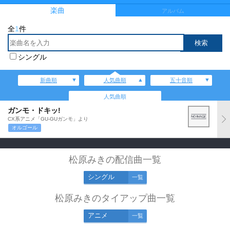
楽曲
アルバム
全
1
件
シングル
新曲順
人気曲順
五十音順
人気曲順
ガンモ・ドキッ!
CX系アニメ「GU-GUガンモ」より
オルゴール
松原みきの配信曲一覧
シングル
一覧
松原みきのタイアップ曲一覧
アニメ
一覧