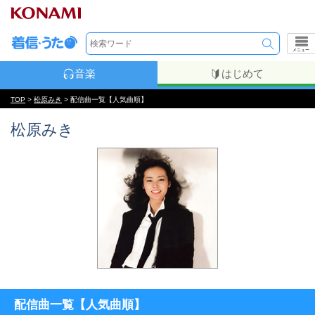
メニュー
音楽
はじめて
TOP
>
松原みき
> 配信曲一覧【人気曲順】
松原みき
配信曲一覧【人気曲順】