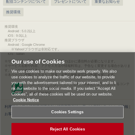
配信コンテンツについて
プレゼントについて
重要なお知らせ
推奨環境
推奨環境
Android : 5.0.2以上
iOS : 9.0以上
推奨ブラウザ
Android : Google Chrome
※Yahoo!ブラウザは非対応です。
iOS : Safari
Our use of Cookies
サービスをご利用されるには、情報料のほかに通信料が必要になります。
サービス名称や内容、アクセス方法や情報料等は、予告なく変更する場合がありま
す。あらかじめご了承ください。
We use cookies to make our website work properly. We also
本ページに掲載のイラスト・写真・文章の無断複写及び転載を禁じます。
use cookies to analyze the traffic of our website, to provide
you with the advertisement tailored to your interest, and to li
このエルマークは、レコード会社・映像製作会社が提供するコンテ
nk our website to the social media. If you select “Accept All
ンツを示す登録商標です。
RIAJ00013011
Cookies”, all of these cookies will be used on our website.
Cookie Notice
利用規約
|
個人情報等保護方針
|
特定商取引法に基づく表記
|
ライセンス情報
|
Cookies Settings
お客様情報の外部送信について
|
Cookies Settings
©2026 Konami Digital Entertainment
Reject All Cookies